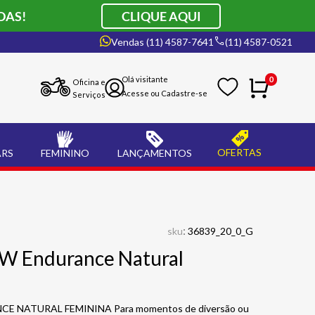
DAS!
CLIQUE AQUI
Vendas (11) 4587-7641
(11) 4587-0521
0
Oficina e
Serviços
OFERTAS
ARS
FEMININO
LANÇAMENTOS
:
sku
36839_20_0_G
SW Endurance Natural
E NATURAL FEMININA Para momentos de diversão ou