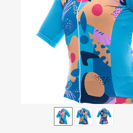
AIROH
9
º
BOTAS
10
º