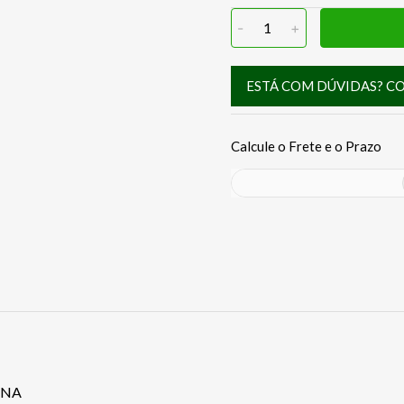
-
1
+
ESTÁ COM DÚVIDAS? C
INA