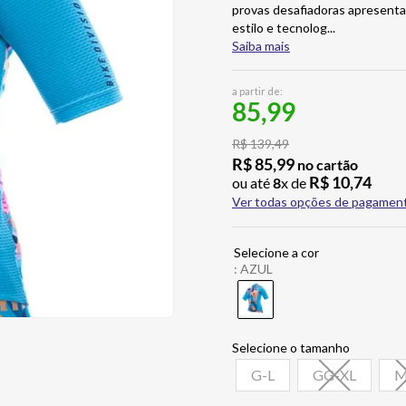
provas desafiadoras apresenta
estilo e tecnolog
...
Saiba mais
a partir de:
85,99
R$
139
,
49
R$
85
,
99
no cartão
R$
10
,
74
ou até
8
x de
Ver todas opções de pagamen
:
AZUL
G-L
GG-XL
M