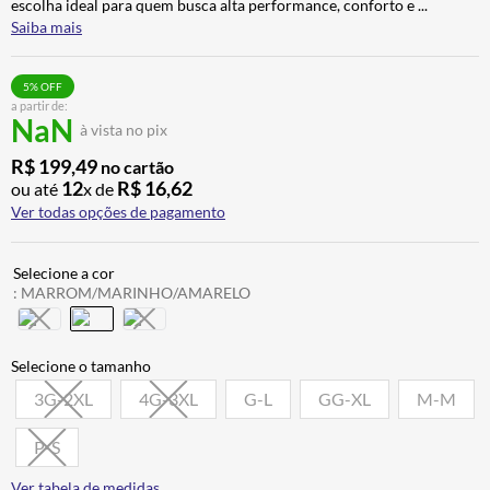
escolha ideal para quem busca alta performance, conforto e
...
BAU
7
º
Saiba mais
CALÇA
8
º
5
% OFF
AIROH
9
º
a partir de:
NaN
à vista no pix
BOTAS
10
º
R$
199
,
49
no cartão
12
R$
16
,
62
ou até
x de
Ver todas opções de pagamento
:
MARROM/MARINHO/AMARELO
3G-2XL
4G-3XL
G-L
GG-XL
M-M
P-S
Ver tabela de medidas