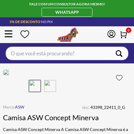
FALE COM UM CONSULTOR AGORA MESMO!
WHATSAPP
5% DE DESCONTO
NO PIX
0
O que você está procurando?
TERMOS MAIS BUSCADOS
CAPACETE LS2
1
º
BOTA
2
º
JAQUETA
3
º
ÓCULOS SOLAR
:
4
º
ASW
sku
43398_22411_0_G
Camisa ASW Concept Minerva
LUVA
5
º
ALPINESTAR
6
º
Camisa ASW Concept Minerva A Camisa ASW Concept Minerva é a