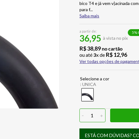
bico T4 e já vem v|acinada co
para f
...
Saiba mais
a partir de:
5
% 
36,95
à vista no pix
R$
38
,
89
no cartão
R$
12
,
96
ou até
3
x de
Ver todas opções de pagamen
:
UNICA
-
1
+
ESTÁ COM DÚVIDAS? C