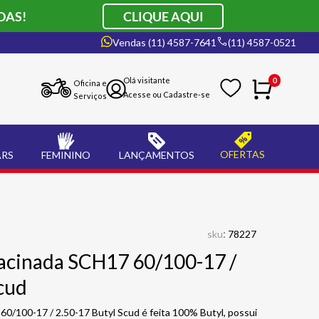
DAS!
CLIQUE AQUI
Vendas (11) 4587-7641
(11) 4587-0521
0
Oficina e
Serviços
OFERTAS
ARS
FEMININO
LANÇAMENTOS
:
sku
78227
acinada SCH17 60/100-17 /
cud
0/100-17 / 2.50-17 Butyl Scud é feita 100% Butyl, possui