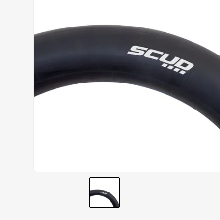
AIROH
9
º
BOTAS
10
º