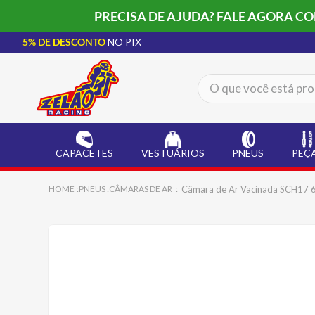
PRECISA DE AJUDA? FALE AGORA C
5% DE DESCONTO
NO PIX
O que você está procur
TERMOS MAIS BUSCADOS
CAPACETE LS2
1
º
CAPACETES
VESTUÁRIOS
PNEUS
PEÇ
BOTA
2
º
JAQUETA
3
º
Câmara de Ar Vacinada SCH17 6
PNEUS
CÂMARAS DE AR
ÓCULOS SOLAR
4
º
LUVA
5
º
ALPINESTAR
6
º
BAU
7
º
CALÇA
8
º