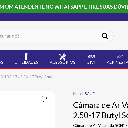
OM UM ATENDENTE NO WHATSAPP E TIRE SUAS DÚVI
ando?
AS
UTILIDADES
ACESSÓRIOS
GIVI
ALPINEST
0/100-17 / 2.50-17 Butyl Scud
SCUD
Câmara de Ar V
2.50-17 Butyl S
Câmara de Ar Vacinada SCH17 6