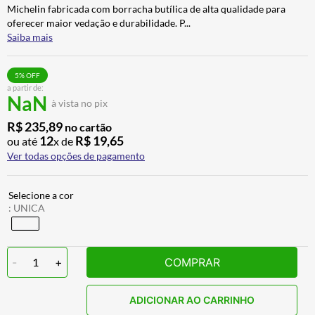
Michelin fabricada com borracha butílica de alta qualidade para
BAU
7
º
oferecer maior vedação e durabilidade. P
...
CALÇA
8
º
Saiba mais
AIROH
9
º
5
% OFF
BOTAS
10
º
a partir de:
NaN
à vista no pix
R$
235
,
89
no cartão
12
R$
19
,
65
ou até
x de
Ver todas opções de pagamento
:
UNICA
-
1
+
COMPRAR
ADICIONAR AO CARRINHO