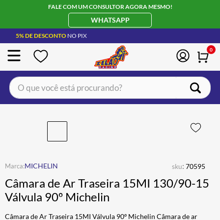
FALE COM UM CONSULTOR AGORA MESMO!
WHATSAPP
5% DE DESCONTO
NO PIX
0
O que você está procurando?
TERMOS MAIS BUSCADOS
CAPACETE LS2
1
º
BOTA
2
º
JAQUETA
3
º
:
MICHELIN
sku
70595
ÓCULOS SOLAR
4
º
Câmara de Ar Traseira 15MI 130/90-15
LUVA
5
º
Válvula 90º Michelin
ALPINESTAR
6
º
Câmara de Ar Traseira 15MI Válvula 90º Michelin Câmara de ar