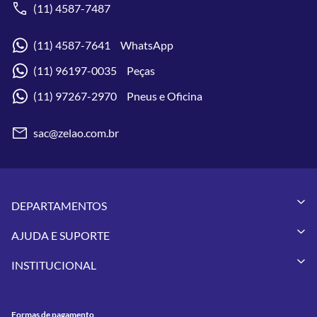
(11) 4587-7487
(11) 4587-7641 WhatsApp
(11) 96197-0035 Peças
(11) 97267-2970 Pneus e Oficina
sac@zelao.com.br
DEPARTAMENTOS
Capacetes
AJUDA E SUPORTE
Vestuários
Minha Conta
Pneus
INSTITUCIONAL
Meus Pedidos
Peças
Conheça a Zelão Racing
Trocas e Devoluções
Acessórios
Onde Estamos
Formas de Pagamento
Utilidades
Formas de pagamento