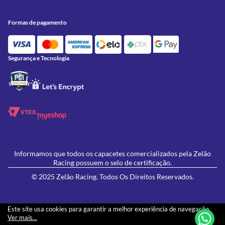
Conheça a Zelão Racing
Trocas e Devoluções
Acessórios
Onde Estamos
Formas de Pagamento
Utilidades
Formas de pagamento
Contato
Política de Frete Grátis
GIVI
Blog
Política de Privacidade
Feminino
Oficina/Serviços
Política de Campanhas e promoções
Lançamentos
Segurança e Tecnologia
Ofertas
Informamos que todos os capacetes comercializados pela Zelão
Racing possuem o selo de certificação.
© 2025 Zelão Racing. Todos Os Direitos Reservados.
Este site usa cookies para garantir a melhor experiência de navegação.
Ver mais...