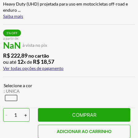
Heavy Duty (UHD) projetada para uso em motocicletas off-road e
CALÇA
7
º
enduro
...
ALPINESTAR
8
º
Saiba mais
AIROH
9
º
5
% OFF
BOTAS
10
º
a partir de:
NaN
à vista no pix
R$
222
,
89
no cartão
12
R$
18
,
57
ou até
x de
Ver todas opções de pagamento
:
UNICA
-
1
+
COMPRAR
ADICIONAR AO CARRINHO