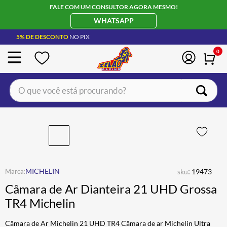
FALE COM UM CONSULTOR AGORA MESMO!
WHATSAPP
5% DE DESCONTO
NO PIX
0
O que você está procurando?
TERMOS MAIS BUSCADOS
CAPACETE LS2
1
º
BOTA
2
º
JAQUETA
3
º
:
MICHELIN
sku
19473
ÓCULOS SOLAR
4
º
Câmara de Ar Dianteira 21 UHD Grossa
LUVA
5
º
TR4 Michelin
BAU
6
º
Câmara de Ar Michelin 21 UHD TR4 Câmara de ar Michelin Ultra