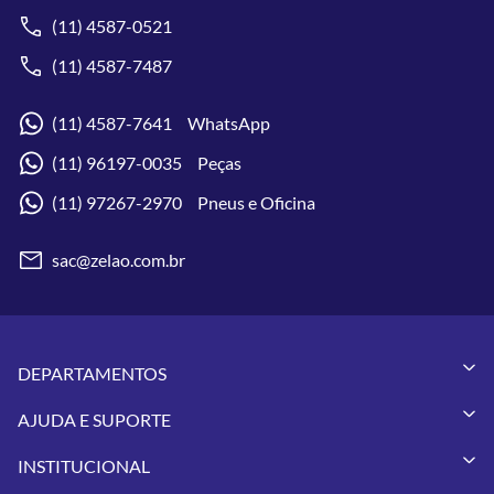
(11) 4587-0521
(11) 4587-7487
(11) 4587-7641 WhatsApp
(11) 96197-0035 Peças
(11) 97267-2970 Pneus e Oficina
sac@zelao.com.br
DEPARTAMENTOS
Capacetes
AJUDA E SUPORTE
Vestuários
Minha Conta
Pneus
INSTITUCIONAL
Meus Pedidos
Peças