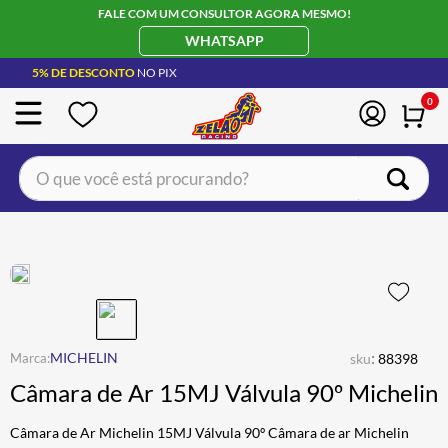
FALE COM UM CONSULTOR AGORA MESMO!
WHATSAPP
5% DE DESCONTO
NO PIX
0
O que você está procurando?
TERMOS MAIS BUSCADOS
CAPACETE LS2
1
º
BOTA
2
º
JAQUETA
3
º
ÓCULOS SOLAR
:
4
º
MICHELIN
sku
88398
Câmara de Ar 15MJ Válvula 90º Michelin
LUVA
5
º
ALPINESTAR
6
º
Câmara de Ar Michelin 15MJ Válvula 90º Câmara de ar Michelin