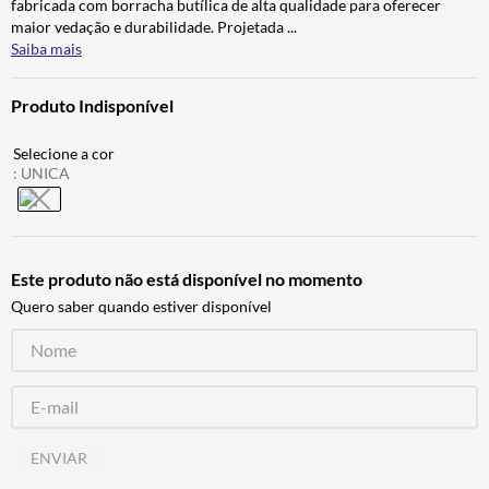
fabricada com borracha butílica de alta qualidade para oferecer
BAU
7
º
maior vedação e durabilidade. Projetada
...
Saiba mais
CALÇA
8
º
AIROH
9
º
Produto Indisponível
BOTAS
10
º
:
UNICA
Este produto não está disponível no momento
Quero saber quando estiver disponível
ENVIAR