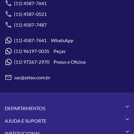
(11) 4587-7641
(11) 4587-0521
(11) 4587-7487
(11) 4587-7641 WhatsApp
(11) 96197-0035 Peças
(11) 97267-2970 Pneus e Oficina
sac@zelao.com.br
DEPARTAMENTOS
Capacetes
AJUDA E SUPORTE
Vestuários
Minha Conta
Pneus
INSTITUCIONAL