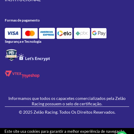
Meus Pedidos
Peças
Conheça a Zelão Racing
Trocas e Devoluções
Acessórios
Onde Estamos
Formas de Pagamento
Utilidades
Formas de pagamento
Contato
Política de Frete Grátis
GIVI
Blog
Política de Privacidade
Feminino
Oficina/Serviços
Política de Campanhas e promoções
Lançamentos
Segurança e Tecnologia
Ofertas
Informamos que todos os capacetes comercializados pela Zelão
Racing possuem o selo de certificação.
© 2025 Zelão Racing. Todos Os Direitos Reservados.
Este site usa cookies para garantir a melhor experiência de navegação.