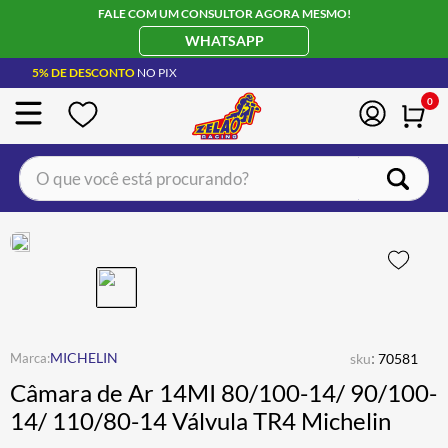
FALE COM UM CONSULTOR AGORA MESMO!
WHATSAPP
5% DE DESCONTO
NO PIX
0
O que você está procurando?
TERMOS MAIS BUSCADOS
CAPACETE LS2
1
º
BOTA
2
º
JAQUETA
3
º
ÓCULOS SOLAR
:
4
º
MICHELIN
sku
70581
Câmara de Ar 14MI 80/100-14/ 90/100-
LUVA
5
º
14/ 110/80-14 Válvula TR4 Michelin
BAU
6
º