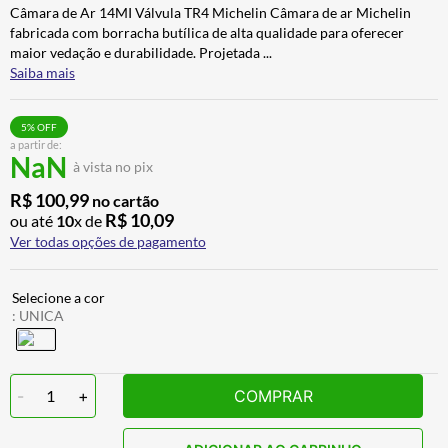
Câmara de Ar 14MI Válvula TR4 Michelin Câmara de ar Michelin
ALPINESTAR
7
º
fabricada com borracha butílica de alta qualidade para oferecer
AIROH
8
º
maior vedação e durabilidade. Projetada
...
Saiba mais
CALÇA
9
º
BOTAS
10
º
5
% OFF
a partir de:
NaN
à vista no pix
R$
100
,
99
no cartão
R$
10
,
09
ou até
10
x de
Ver todas opções de pagamento
:
UNICA
-
1
+
COMPRAR