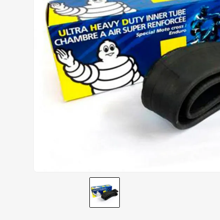
CALÇA
9
º
BOTAS
10
º