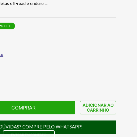
letas off-road e enduro
...
% OFF
to
ADICIONAR AO
COMPRAR
CARRINHO
DÚVIDAS? COMPRE PELO WHATSAPP!
ENTRAR EM CONTATO