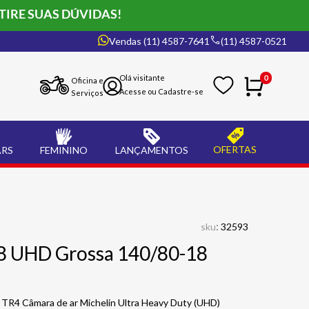
TIRE SUAS DÚVIDAS!
Vendas (11) 4587-7641
(11) 4587-0521
0
Oficina e
Serviços
OFERTAS
ARS
FEMININO
LANÇAMENTOS
:
sku
32593
8 UHD Grossa 140/80-18
 TR4 Câmara de ar Michelin Ultra Heavy Duty (UHD)