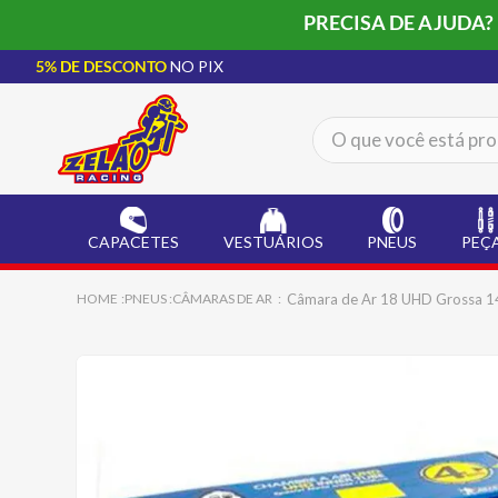
PRECISA DE AJUDA?
5% DE DESCONTO
NO PIX
O que você está procur
TERMOS MAIS BUSCADOS
CAPACETE LS2
1
º
CAPACETES
VESTUÁRIOS
PNEUS
PEÇ
BOTA
2
º
JAQUETA
3
º
Câmara de Ar 18 UHD Grossa 1
PNEUS
CÂMARAS DE AR
ÓCULOS SOLAR
4
º
LUVA
5
º
BAU
6
º
ALPINESTAR
7
º
AIROH
8
º