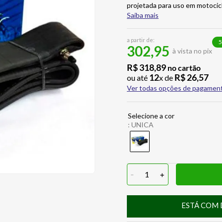
projetada para uso em motocic
Saiba mais
a partir de:
5
302,95
à vista no pix
R$
318
,
89
no cartão
12
R$
26
,
57
ou até
x de
Ver todas opções de pagamen
:
UNICA
-
1
+
ESTÁ COM 