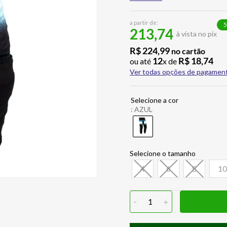
a partir de:
5
213,74
à vista no pix
R$
224
,
99
no cartão
12
R$
18
,
74
ou até
x de
Ver todas opções de pagamen
:
AZUL
4
6
8
10
-
1
+