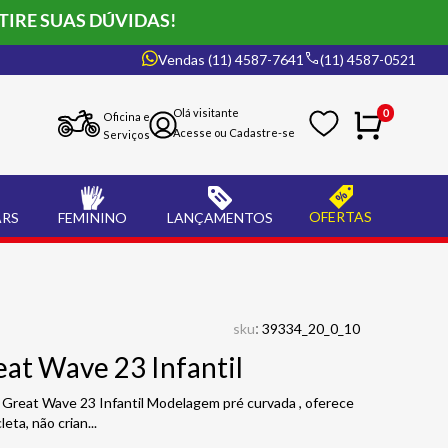
TIRE SUAS DÚVIDAS!
Vendas (11) 4587-7641
(11) 4587-0521
0
Oficina e
Serviços
OFERTAS
ARS
FEMININO
LANÇAMENTOS
:
sku
39334_20_0_10
at Wave 23 Infantil
m Great Wave 23 Infantil Modelagem pré curvada , oferece
leta, não crian
...