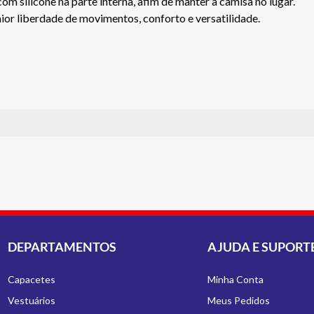
om silicone na parte interna, afim de manter a camisa no lugar.
ior liberdade de movimentos, conforto e versatilidade.
DEPARTAMENTOS
AJUDA E SUPORT
Capacetes
Minha Conta
Vestuários
Meus Pedidos