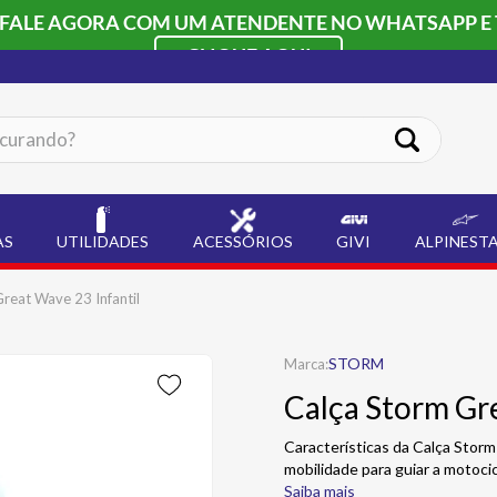
 FALE AGORA COM UM ATENDENTE NO WHATSAPP E 
CLIQUE AQUI
ando?
AS
UTILIDADES
ACESSÓRIOS
GIVI
ALPINEST
reat Wave 23 Infantil
STORM
Calça Storm Gre
Características da Calça Stor
mobilidade para guiar a motocic
Saiba mais