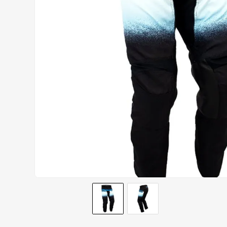
CALÇA
9
º
BOTAS
10
º