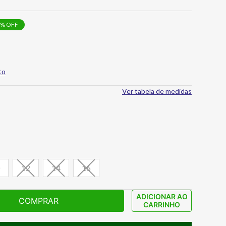
% OFF
to
Ver tabela de medidas
12
14
16
ADICIONAR AO
COMPRAR
CARRINHO