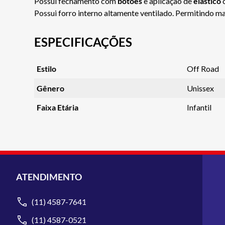
Possui fechamento com
botões
e aplicação de
elástico
c
Possui forro interno altamente ventilado. Permitindo ma
ESPECIFICAÇÕES
Estilo
Off Road
Gênero
Unissex
Faixa Etária
Infantil
ATENDIMENTO
(11) 4587-7641
(11) 4587-0521