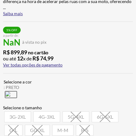
diferença na hora de acelerar pelas ruas com a sua moto, oferecendo
BAU
7
º
...
Saiba mais
CALÇA
8
º
AIROH
9
º
5
% OFF
a partir de:
BOTAS
10
º
NaN
à vista no pix
R$
899
,
89
no cartão
12
R$
74
,
99
ou até
x de
Ver todas opções de pagamento
:
PRETO
3G-2XL
4G-3XL
5G-4XL
6G-5XL
G-L
GG-XL
M-M
P-S