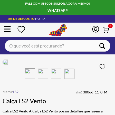
FALE COM UM CONSULTOR AGORA MESMO!
WHATSAPP
5% DE DESCONTO
NO PIX
0
O que você está procurando?
TERMOS MAIS BUSCADOS
CAPACETE LS2
1
º
BOTA
2
º
JAQUETA
3
º
ÓCULOS SOLAR
:
4
º
LS2
sku
38066_11_0_M
Calça LS2 Vento
LUVA
5
º
ALPINESTAR
6
º
Calça LS2 Vento A Calça LS2 Vento possui detalhes que fazem a