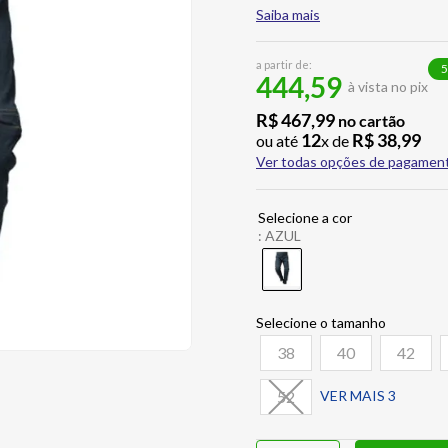
Saiba mais
a partir de:
5
444,59
à vista no pix
R$
467
,
99
no cartão
12
R$
38
,
99
ou até
x de
Ver todas opções de pagamen
:
AZUL
38
40
42
52
VER MAIS 3