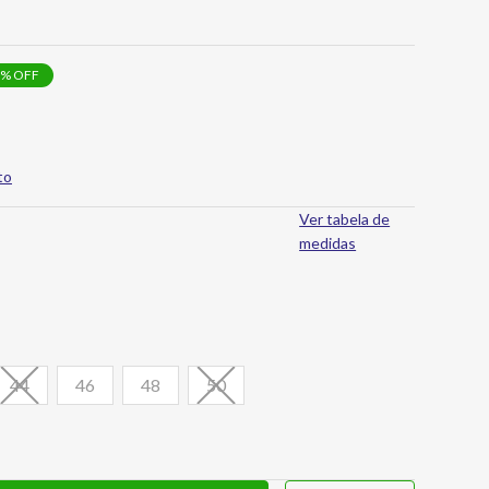
% OFF
to
Ver tabela de
medidas
44
46
48
50