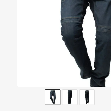
CALÇA
9
º
BOTAS
10
º