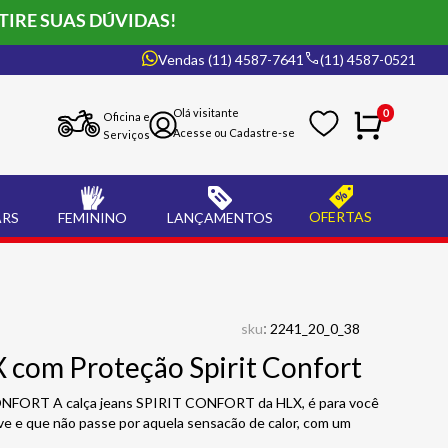
TIRE SUAS DÚVIDAS!
Vendas (11) 4587-7641
(11) 4587-0521
0
Oficina e
Serviços
OFERTAS
ARS
FEMININO
LANÇAMENTOS
:
sku
2241_20_0_38
X com Proteção Spirit Confort
FORT A calça jeans SPIRIT CONFORT da HLX, é para você
ve e que não passe por aquela sensacão de calor, com um