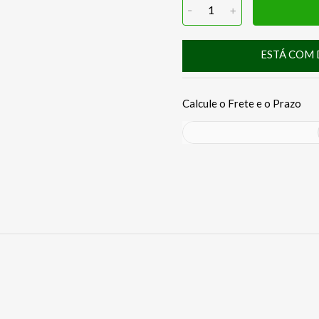
-
1
+
ESTÁ COM 