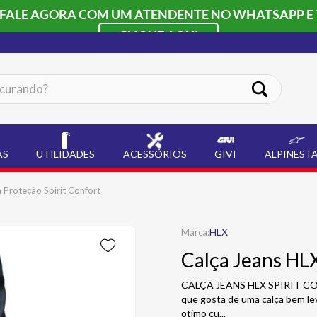
 FALE AGORA COM UM ATENDENTE NO WHATSAPP E 
CLIQUE AQUI
ando?
AS
UTILIDADES
ACESSÓRIOS
GIVI
ALPINEST
 Proteção Spirit Confort
HLX
Calça Jeans HL
CALÇA JEANS HLX SPIRIT CON
que gosta de uma calça bem le
otimo cu
...