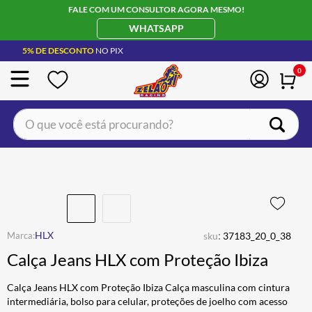
FALE COM UM CONSULTOR AGORA MESMO!
WHATSAPP
5% DE DESCONTO
NO PIX
0
O que você está procurando?
TERMOS MAIS BUSCADOS
CAPACETE LS2
1
º
BOTA
2
º
JAQUETA
3
º
:
HLX
sku
37183_20_0_38
ÓCULOS SOLAR
4
º
Calça Jeans HLX com Proteção Ibiza
LUVA
5
º
Calça Jeans HLX com Proteção Ibiza Calça masculina com cintura
BAU
6
º
intermediária, bolso para celular, proteções de joelho com acesso