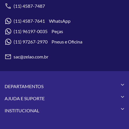
(11) 4587-7487
(11) 4587-7641 WhatsApp
(11) 96197-0035 Peças
(11) 97267-2970 Pneus e Oficina
sac@zelao.com.br
DEPARTAMENTOS
Capacetes
AJUDA E SUPORTE
Vestuários
Minha Conta
Pneus
INSTITUCIONAL
Meus Pedidos
Peças
Conheça a Zelão Racing
Trocas e Devoluções
Acessórios
Onde Estamos
Formas de Pagamento