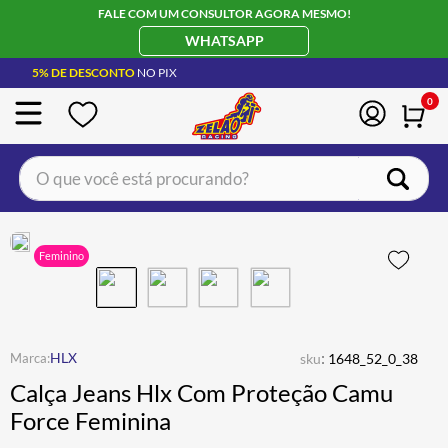
FALE COM UM CONSULTOR AGORA MESMO!
WHATSAPP
5% DE DESCONTO
NO PIX
0
O que você está procurando?
TERMOS MAIS BUSCADOS
CAPACETE LS2
1
º
Feminino
BOTA
2
º
JAQUETA
3
º
ÓCULOS SOLAR
:
4
º
HLX
sku
1648_52_0_38
Calça Jeans Hlx Com Proteção Camu
LUVA
5
º
Force Feminina
BAU
6
º