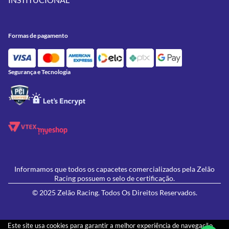
Meus Pedidos
Peças
Conheça a Zelão Racing
Trocas e Devoluções
Acessórios
Onde Estamos
Formas de Pagamento
Utilidades
Formas de pagamento
Contato
Política de Frete Grátis
GIVI
Blog
Política de Privacidade
Feminino
Oficina/Serviços
Política de Campanhas e promoções
Lançamentos
Segurança e Tecnologia
Ofertas
Informamos que todos os capacetes comercializados pela Zelão
Racing possuem o selo de certificação.
© 2025 Zelão Racing. Todos Os Direitos Reservados.
Este site usa cookies para garantir a melhor experiência de navegação.