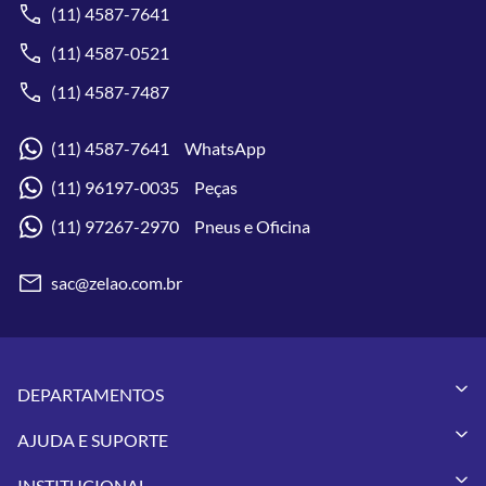
(11) 4587-7641
(11) 4587-0521
(11) 4587-7487
(11) 4587-7641 WhatsApp
(11) 96197-0035 Peças
(11) 97267-2970 Pneus e Oficina
sac@zelao.com.br
DEPARTAMENTOS
Capacetes
AJUDA E SUPORTE
Vestuários
Minha Conta
Pneus
INSTITUCIONAL