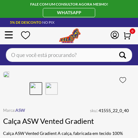
FALE COM UM CONSULTOR AGORA MESMO!
WHATSAPP
5% DE DESCONTO
NO PIX
0
O que você está procurando?
TERMOS MAIS BUSCADOS
CAPACETE LS2
1
º
BOTA
2
º
JAQUETA
3
º
ÓCULOS SOLAR
:
4
º
ASW
sku
41555_22_0_40
Calça ASW Vented Gradient
LUVA
5
º
ALPINESTAR
6
º
Calça ASW Vented Gradient A calça, fabricada em tecido 100%