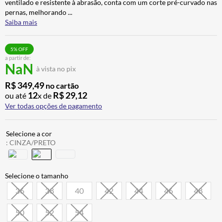
ventilado e resistente à abrasão, conta com um corte pré-curvado nas
BAU
7
º
pernas, melhorando
...
Saiba mais
CALÇA
8
º
AIROH
9
º
5
% OFF
a partir de:
BOTAS
10
º
NaN
à vista no pix
R$
349
,
49
no cartão
12
R$
29
,
12
ou até
x de
Ver todas opções de pagamento
:
CINZA/PRETO
36
38
40
42
44
46
48
50
52
54