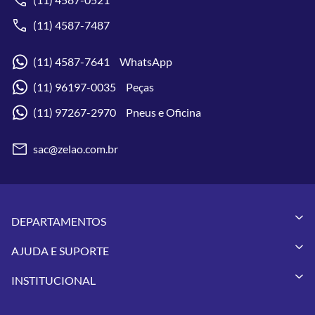
(11) 4587-7487
(11) 4587-7641 WhatsApp
(11) 96197-0035 Peças
(11) 97267-2970 Pneus e Oficina
sac@zelao.com.br
DEPARTAMENTOS
Capacetes
AJUDA E SUPORTE
Vestuários
Minha Conta
Pneus
INSTITUCIONAL
Meus Pedidos
Peças
Conheça a Zelão Racing
Trocas e Devoluções
Acessórios