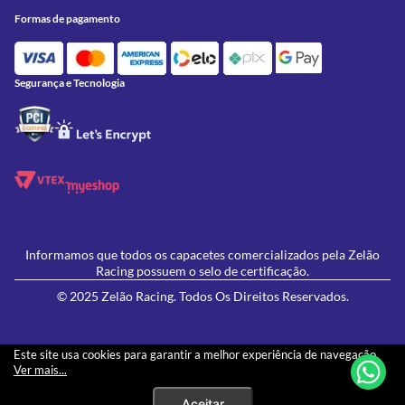
Onde Estamos
Formas de Pagamento
Utilidades
Formas de pagamento
Contato
Política de Frete Grátis
GIVI
Blog
Política de Privacidade
Feminino
Oficina/Serviços
Política de Campanhas e promoções
Lançamentos
Segurança e Tecnologia
Ofertas
Informamos que todos os capacetes comercializados pela Zelão
Racing possuem o selo de certificação.
© 2025 Zelão Racing. Todos Os Direitos Reservados.
Este site usa cookies para garantir a melhor experiência de navegação.
Ver mais...
Os preços e condições de pagamento apresentados neste site não necessariamente
Aceitar