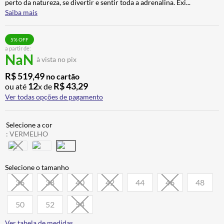
perto da natureza, se divertir e sentir toda a adrenalina. Exi
...
ALPINESTAR
7
º
Saiba mais
AIROH
8
º
5
% OFF
CALÇA
9
º
a partir de:
NaN
à vista no pix
BOTAS
10
º
R$
519
,
49
no cartão
12
R$
43
,
29
ou até
x de
Ver todas opções de pagamento
:
VERMELHO
36
38
40
42
44
46
48
50
52
54
Ver tabela de medidas