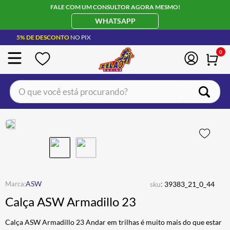
FALE COM UM CONSULTOR AGORA MESMO!
WHATSAPP
5% DE DESCONTO
NO PIX
0
O que você está procurando?
TERMOS MAIS BUSCADOS
CAPACETE LS2
1
º
BOTA
2
º
JAQUETA
3
º
ÓCULOS SOLAR
:
4
º
ASW
sku
39383_21_0_44
Calça ASW Armadillo 23
LUVA
5
º
BAU
6
º
Calça ASW Armadillo 23 Andar em trilhas é muito mais do que estar