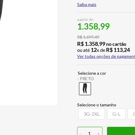
Saiba mais
a partir de:
1.358,99
R$
1
.
699
,
49
R$
1
.
358
,
99
no cartão
12
R$
113
,
24
ou até
x de
Ver todas opções de pagamen
:
PRETO
3G-2XL
G-L
-
1
+