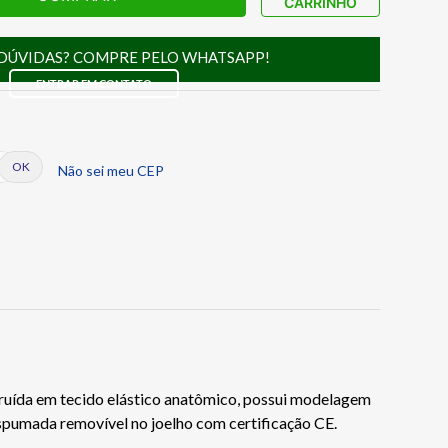
CARRINHO
DÚVIDAS? COMPRE PELO WHATSAPP!
ENTRAR EM CONTATO
Não sei meu CEP
struída em tecido elástico anatômico, possui modelagem
espumada removível no joelho com certificação CE.