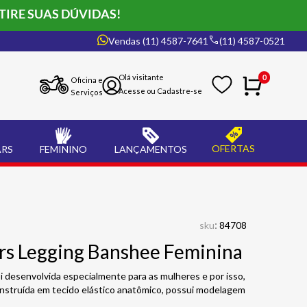
TIRE SUAS DÚVIDAS!
Vendas (11) 4587-7641
(11) 4587-0521
0
Oficina e
Serviços
OFERTAS
ARS
FEMININO
LANÇAMENTOS
:
sku
84708
ars Legging Banshee Feminina
i desenvolvida especialmente para as mulheres e por isso,
onstruída em tecido elástico anatômico, possui modelagem