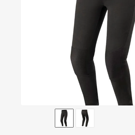
CALÇA
9
º
BOTAS
10
º