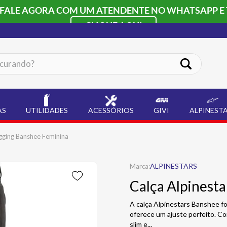
 FALE AGORA COM UM ATENDENTE NO WHATSAPP E 
CLIQUE AQUI
ando?
AS
UTILIDADES
ACESSÓRIOS
GIVI
ALPINEST
egging Banshee Feminina
ALPINESTARS
Calça Alpinest
A calça Alpinestars Banshee fo
oferece um ajuste perfeito. C
slim e
...