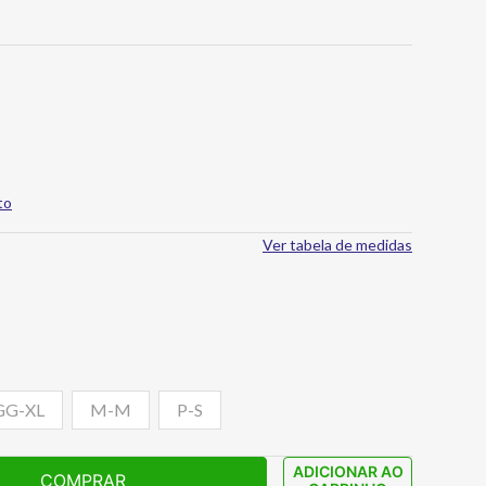
to
Ver tabela de medidas
GG-XL
M-M
P-S
ADICIONAR AO
COMPRAR