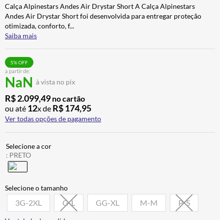
Calça Alpinestars Andes Air Drystar Short A Calça Alpinestars
CALÇA
7
º
Andes Air Drystar Short foi desenvolvida para entregar proteção
ALPINESTAR
8
º
otimizada, conforto, f
...
Saiba mais
AIROH
9
º
BOTAS
10
º
5
% OFF
a partir de:
NaN
à vista no pix
R$
2
.
099
,
49
no cartão
12
R$
174
,
95
ou até
x de
Ver todas opções de pagamento
:
PRETO
3G-2XL
G-L
GG-XL
M-M
P-S