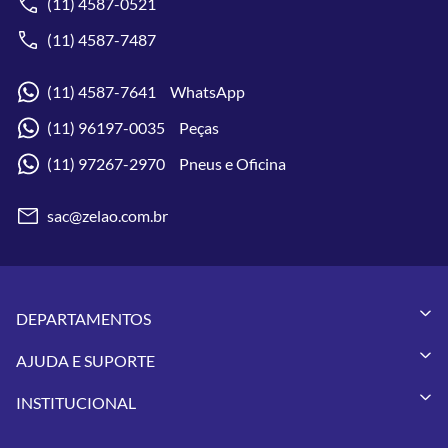
(11) 4587-0521
(11) 4587-7487
(11) 4587-7641 WhatsApp
(11) 96197-0035 Peças
(11) 97267-2970 Pneus e Oficina
sac@zelao.com.br
DEPARTAMENTOS
Capacetes
AJUDA E SUPORTE
Vestuários
Minha Conta
Pneus
INSTITUCIONAL
Meus Pedidos
Peças
Conheça a Zelão Racing
Trocas e Devoluções
Acessórios