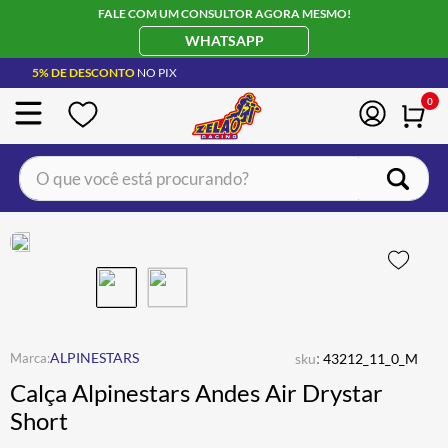
FALE COM UM CONSULTOR AGORA MESMO!
WHATSAPP
5% DE DESCONTO
NO PIX
0
O que você está procurando?
TERMOS MAIS BUSCADOS
CAPACETE LS2
1
º
BOTA
2
º
JAQUETA
3
º
ÓCULOS SOLAR
:
4
º
ALPINESTARS
sku
43212_11_0_M
Calça Alpinestars Andes Air Drystar
LUVA
5
º
Short
BAU
6
º