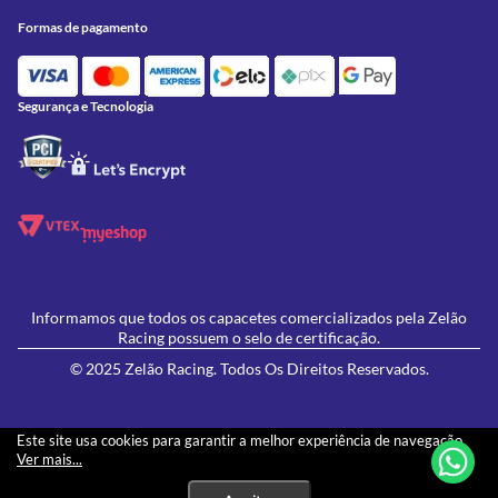
Onde Estamos
Formas de Pagamento
Utilidades
Formas de pagamento
Contato
Política de Frete Grátis
GIVI
Blog
Política de Privacidade
Feminino
Oficina/Serviços
Política de Campanhas e promoções
Lançamentos
Segurança e Tecnologia
Ofertas
Informamos que todos os capacetes comercializados pela Zelão
Racing possuem o selo de certificação.
© 2025 Zelão Racing. Todos Os Direitos Reservados.
Este site usa cookies para garantir a melhor experiência de navegação.
Ver mais...
Os preços e condições de pagamento apresentados neste site não necessariamente