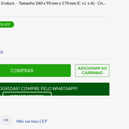
 Enduro. - Tamanho 260 x 90 mm x 170 mm (C x L x A) - Ch
...
% OFF
to
ADICIONAR AO
COMPRAR
CARRINHO
DÚVIDAS? COMPRE PELO WHATSAPP!
ENTRAR EM CONTATO
Não sei meu CEP