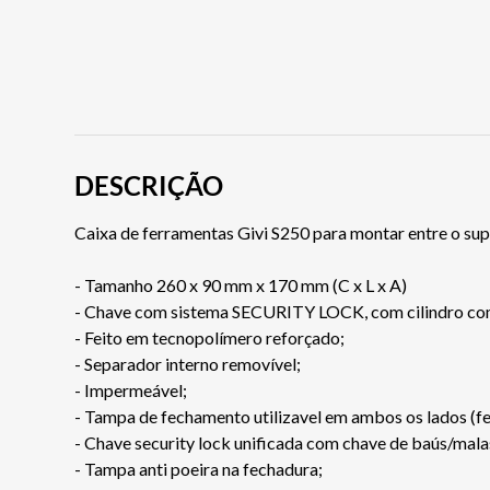
DESCRIÇÃO
Caixa de ferramentas Givi S250 para montar entre o sup
- Tamanho 260 x 90 mm x 170 mm (C x L x A)
- Chave com sistema SECURITY LOCK, com cilindro com
- Feito em tecnopolímero reforçado;
- Separador interno removível;
- Impermeável;
- Tampa de fechamento utilizavel em ambos os lados (fec
- Chave security lock unificada com chave de baús/mala
- Tampa anti poeira na fechadura;