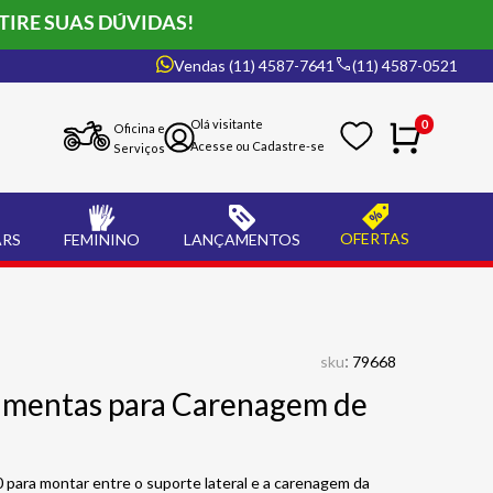
TIRE SUAS DÚVIDAS!
Vendas (11) 4587-7641
(11) 4587-0521
0
Oficina e
Serviços
OFERTAS
ARS
FEMININO
LANÇAMENTOS
:
sku
79668
ramentas para Carenagem de
 para montar entre o suporte lateral e a carenagem da