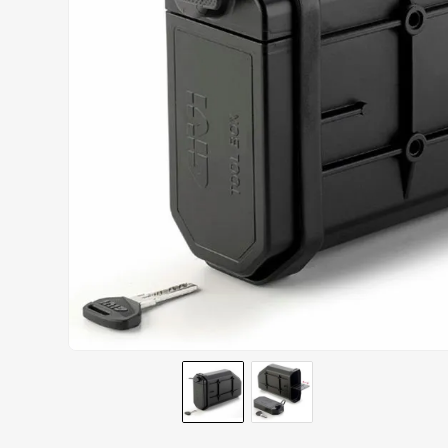
AIROH
9
º
BOTAS
10
º