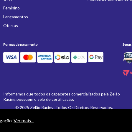
Feminino
Lançamentos
Ofertas
Formas de pagamento
Segur
Informamos que todos os capacetes comercializados pela Zelão
Racing possuem o selo de certificação.
© 2025 Zelão Racing. Todos Os Direitos Reservados.
egação.
Ver mais...
necessariamente valem para a loja física 'Zelão Racing', e somente são válidos para