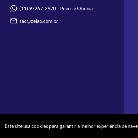
(11) 97267-2970 Pneus e Oficina
sac@zelao.com.br
Este site usa cookies para garantir a melhor experiência de nav
Os preços e condições de pagamento apresentados neste site não 