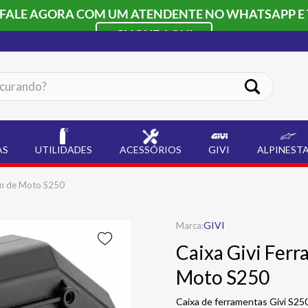
 FALE AGORA COM UM ATENDENTE NO WHATSAPP E 
CLIQUE AQUI
ando?
AS
UTILIDADES
ACESSÓRIOS
GIVI
ALPINEST
em de Moto S250
GIVI
Caixa Givi Fer
Moto S250
Caixa de ferramentas Givi S250