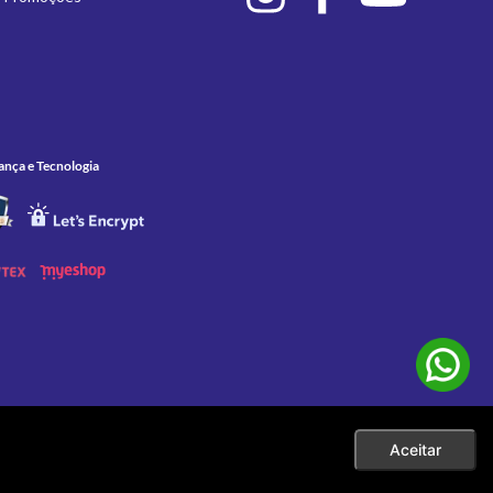
ança e Tecnologia
Aceitar
 as compras efetuadas no ato da sua exibição. Apenas aos pedidos