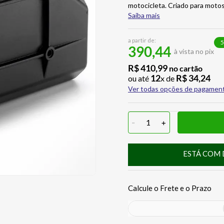
motocicleta. Criado para motos
Saiba mais
a partir de:
5
390,44
à vista no pix
R$
410
,
99
no cartão
12
R$
34
,
24
ou até
x de
Ver todas opções de pagamen
-
1
+
ESTÁ COM 