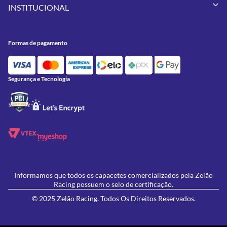
Minha Conta
Pneus
INSTITUCIONAL
Meus Pedidos
Peças
Conheça a Zelão Racing
Trocas e Devoluções
Acessórios
Onde Estamos
Formas de Pagamento
Utilidades
Formas de pagamento
Contato
Política de Frete Grátis
GIVI
Blog
Política de Privacidade
Feminino
Oficina/Serviços
Política de Campanhas e promoções
Lançamentos
Segurança e Tecnologia
Ofertas
Informamos que todos os capacetes comercializados pela Zelão
Racing possuem o selo de certificação.
© 2025 Zelão Racing. Todos Os Direitos Reservados.