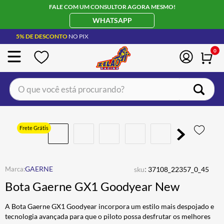
FALE COM UM CONSULTOR AGORA MESMO!
WHATSAPP
5% DE DESCONTO
NO PIX
0
O que você está procurando?
TERMOS MAIS BUSCADOS
CAPACETE LS2
1
º
Frete Grátis
BOTA
2
º
JAQUETA
3
º
:
GAERNE
sku
37108_22357_0_45
ÓCULOS SOLAR
4
º
Bota Gaerne GX1 Goodyear New
LUVA
5
º
A Bota Gaerne GX1 Goodyear incorpora um estilo mais despojado e
BAU
6
º
tecnologia avançada para que o piloto possa desfrutar os melhores