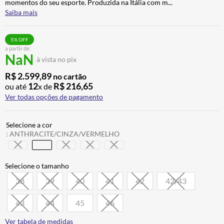
momentos do seu esporte. Produzida na Itália com m
...
ALPINESTAR
7
º
Saiba mais
AIROH
8
º
5
% OFF
CALÇA
9
º
a partir de:
NaN
à vista no pix
BOTAS
10
º
R$
2
.
599
,
89
no cartão
12
R$
216
,
65
ou até
x de
Ver todas opções de pagamento
:
ANTHRACITE/CINZA/VERMELHO
38
39
40
41
42
42/43
43
44
45
46
Ver tabela de medidas