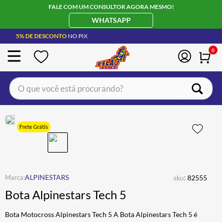
FALE COM UM CONSULTOR AGORA MESMO!
WHATSAPP
5% DE DESCONTO
NO PIX
0
O que você está procurando?
TERMOS MAIS BUSCADOS
CAPACETE LS2
1
º
Frete Grátis
BOTA
2
º
JAQUETA
3
º
ÓCULOS SOLAR
:
4
º
ALPINESTARS
sku
82555
Bota Alpinestars Tech 5
LUVA
5
º
ALPINESTAR
6
º
Bota Motocross Alpinestars Tech 5 A Bota Alpinestars Tech 5 é