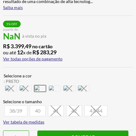
resultado de uma combinação de alta tecnolog
...
BAU
7
º
Saiba mais
CALÇA
8
º
5
% OFF
AIROH
9
º
a partir de:
NaN
à vista no pix
BOTAS
10
º
R$
3
.
399
,
49
no cartão
12
R$
283
,
29
ou até
x de
Ver todas opções de pagamento
:
PRETO
38/39
40
41
42
43/44
Ver tabela de medidas