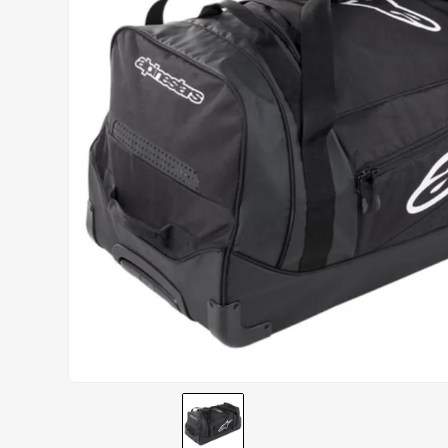
CALÇA
9
º
BOTAS
10
º