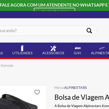
 FALE AGORA COM UM ATENDENTE NO WHATSAPP E 
CLIQUE AQUI
ando?
AS
UTILIDADES
ACESSÓRIOS
GIVI
ALPINEST
rs Komodo
ALPINESTARS
Bolsa de Viagem 
A Bolsa de Viagem Alpinestars Komo