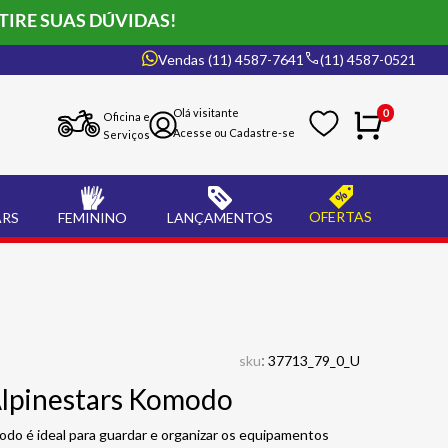
TIRE SUAS DÚVIDAS!
Vendas (11) 4587-7641
(11) 4587-0521
0
Oficina e
Serviços
OFERTAS
ARS
FEMININO
LANÇAMENTOS
:
sku
37713_79_0_U
Alpinestars Komodo
do é ideal para guardar e organizar os equipamentos