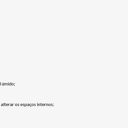
l úmido;
lterar os espaços internos;