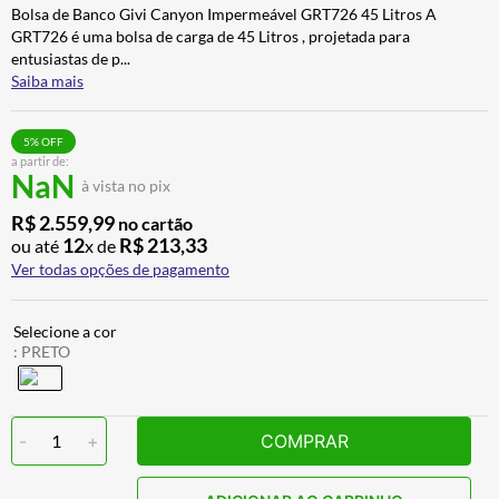
Bolsa de Banco Givi Canyon Impermeável GRT726 45 Litros A
ALPINESTAR
7
º
GRT726 é uma bolsa de carga de 45 Litros , projetada para
AIROH
8
º
entusiastas de p
...
Saiba mais
CALÇA
9
º
BOTAS
10
º
5
% OFF
a partir de:
NaN
à vista no pix
R$
2
.
559
,
99
no cartão
12
R$
213
,
33
ou até
x de
Ver todas opções de pagamento
:
PRETO
-
1
+
COMPRAR