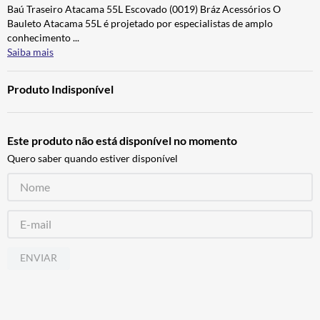
Baú Traseiro Atacama 55L Escovado (0019) Bráz Acessórios O
BAU
7
º
Bauleto Atacama 55L é projetado por especialistas de amplo
CALÇA
8
º
conhecimento
...
Saiba mais
AIROH
9
º
BOTAS
10
º
Produto Indisponível
Este produto não está disponível no momento
Quero saber quando estiver disponível
ENVIAR