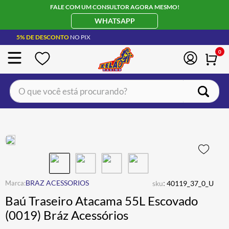
FALE COM UM CONSULTOR AGORA MESMO!
WHATSAPP
5% DE DESCONTO
NO PIX
0
O que você está procurando?
TERMOS MAIS BUSCADOS
CAPACETE LS2
1
º
BOTA
2
º
JAQUETA
3
º
ÓCULOS SOLAR
:
4
º
BRAZ ACESSORIOS
sku
40119_37_0_U
Baú Traseiro Atacama 55L Escovado
LUVA
5
º
(0019) Bráz Acessórios
ALPINESTAR
6
º