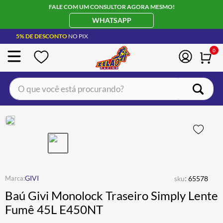
FALE COM UM CONSULTOR AGORA MESMO!
WHATSAPP
5% DE DESCONTO
NO PIX
0
O que você está procurando?
TERMOS MAIS BUSCADOS
CAPACETE LS2
1
º
BOTA
2
º
JAQUETA
3
º
ÓCULOS SOLAR
:
4
º
GIVI
sku
65578
Baú Givi Monolock Traseiro Simply Lente
LUVA
5
º
Fumê 45L E450NT
BAU
6
º