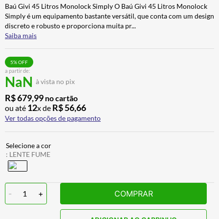
Baú Givi 45 Litros Monolock Simply O Baú Givi 45 Litros Monolock
ALPINESTAR
7
º
Simply é um equipamento bastante versátil, que conta com um design
AIROH
8
º
discreto e robusto e proporciona muita pr
...
Saiba mais
CALÇA
9
º
BOTAS
10
º
5
% OFF
a partir de:
NaN
à vista no pix
R$
679
,
99
no cartão
12
R$
56
,
66
ou até
x de
Ver todas opções de pagamento
:
LENTE FUME
-
1
+
COMPRAR