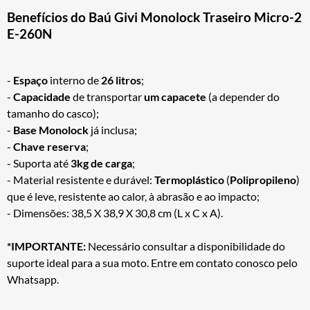
Benefícios do Baú Givi Monolock Traseiro Micro-2
E-260N
-
Espaço
interno de
26 litros
;
-
Capacidade
de transportar
um capacete
(a depender do
tamanho do casco);
-
Base Monolock
já inclusa;
-
Chave reserva
;
- Suporta até
3kg de carga
;
- Material resistente e durável:
Termoplástico
(
Polipropileno
)
que é leve, resistente ao calor, à abrasão e ao impacto;
- Dimensões: 38,5 X 38,9 X 30,8 cm (L x C x A).
*IMPORTANTE:
Necessário consultar a disponibilidade do
suporte ideal para a sua moto. Entre em contato conosco pelo
Whatsapp.