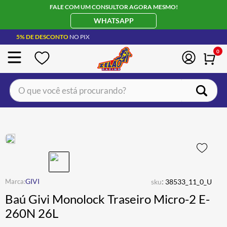
FALE COM UM CONSULTOR AGORA MESMO!
WHATSAPP
5% DE DESCONTO
NO PIX
0
O que você está procurando?
TERMOS MAIS BUSCADOS
CAPACETE LS2
1
º
BOTA
2
º
JAQUETA
3
º
ÓCULOS SOLAR
:
4
º
GIVI
sku
38533_11_0_U
Baú Givi Monolock Traseiro Micro-2 E-
LUVA
5
º
260N 26L
ALPINESTAR
6
º