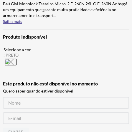
Baú Givi Monolock Traseiro Micro-2 E-260N 26L O E-260N &nbsp;é
BAU
7
º
um equipamento que garante muita praticidade e eficiência no
CALÇA
8
º
armazenamento e transport
...
Saiba mais
AIROH
9
º
BOTAS
10
º
Produto Indisponível
:
PRETO
Este produto não está disponível no momento
Quero saber quando estiver disponível
ENVIAR