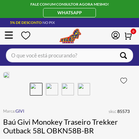
FALE COM UM CONSULTOR AGORA MESMO!
WHATSAPP
5% DE DESCONTO
NO PIX
0
O que você está procurando?
TERMOS MAIS BUSCADOS
CAPACETE LS2
1
º
BOTA
2
º
JAQUETA
3
º
ÓCULOS SOLAR
:
4
º
GIVI
sku
85573
Baú Givi Monokey Traseiro Trekker
LUVA
5
º
Outback 58L OBKN58B-BR
ALPINESTAR
6
º