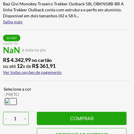
Baú Givi Monokey Traseiro Trekker Outback 58L OBKN58B-BR A
BAU
7
º
linha Trekker Outback conta com estrutura e perfis em alumínio.
CALÇA
8
º
Disponível em dois tamanhos (42 e 58 li
...
Saiba mais
AIROH
9
º
BOTAS
10
º
5
% OFF
a partir de:
NaN
à vista no pix
R$
4
.
342
,
99
no cartão
12
R$
361
,
91
ou até
x de
Ver todas opções de pagamento
:
PRETO
-
1
+
COMPRAR