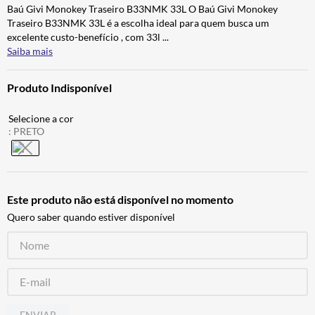
Baú Givi Monokey Traseiro B33NMK 33L O Baú Givi Monokey
ALPINESTAR
7
º
Traseiro B33NMK 33L é a escolha ideal para quem busca um
AIROH
8
º
excelente custo-benefício , com 33l
...
Saiba mais
CALÇA
9
º
BOTAS
10
º
Produto Indisponível
:
PRETO
Este produto não está disponível no momento
Quero saber quando estiver disponível
ENVIAR