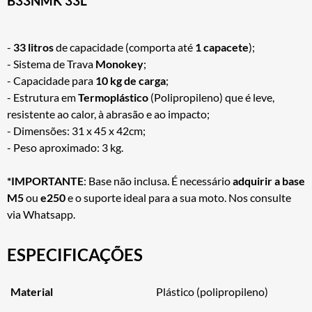
B33NMK 33L
-
33 litros
de capacidade (comporta até
1 capacete
);
- Sistema de Trava
Monokey
;
- Capacidade para
10 kg de carga
;
- Estrutura em
Termoplástico
(Polipropileno) que é leve,
resistente ao calor, à abrasão e ao impacto;
- Dimensões: 31 x 45 x 42cm;
- Peso aproximado: 3 kg.
*IMPORTANTE
: Base não inclusa. É necessário
adquirir a base
M5
ou
e250
e o suporte ideal para a sua moto. Nos consulte
via Whatsapp.
ESPECIFICAÇÕES
Material
Plástico (polipropileno)