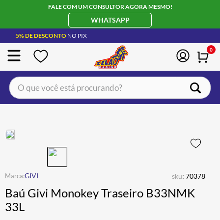
FALE COM UM CONSULTOR AGORA MESMO!
WHATSAPP
5% DE DESCONTO
NO PIX
0
O que você está procurando?
TERMOS MAIS BUSCADOS
CAPACETE LS2
1
º
BOTA
2
º
JAQUETA
3
º
ÓCULOS SOLAR
:
4
º
GIVI
sku
70378
Baú Givi Monokey Traseiro B33NMK
LUVA
5
º
33L
BAU
6
º