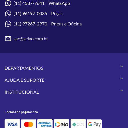
(11) 4587-7641 WhatsApp
(11) 96197-0035 Peças
(11) 97267-2970 Pneus e Oficina
sac@zelao.com.br
DEPARTAMENTOS
Capacetes
AJUDA E SUPORTE
Vestuários
Minha Conta
Pneus
INSTITUCIONAL
Meus Pedidos
Peças
Conheça a Zelão Racing
Trocas e Devoluções
Acessórios
Onde Estamos
Formas de Pagamento
Utilidades
Formas de pagamento
Contato
Política de Frete Grátis
GIVI
Blog
Política de Privacidade
Feminino
Oficina/Serviços