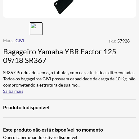
ALPINESTAR
7
º
CALÇA
8
º
BOTAS
9
º
AIROH
10
º
:
GIVI
sku
57928
Bagageiro Yamaha YBR Factor 125
09/18 SR367
SR367 Produzidos em aço tubular, com características diferenciadas.
Todos os bagageiros GIVI possuem capacidade de carga de 10 Kg, não
comprometendo a estrutura de sua mo
...
Saiba mais
Produto Indisponível
Este produto não está disponível no momento
Quero saber quando estiver disponível