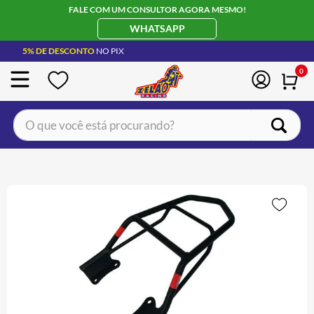
FALE COM UM CONSULTOR AGORA MESMO!
WHATSAPP
5% DE DESCONTO
NO PIX
0
O que você está procurando?
TERMOS MAIS BUSCADOS
CAPACETE LS2
1
º
BOTA
2
º
JAQUETA
3
º
ÓCULOS SOLAR
4
º
LUVA
5
º
BAU
6
º