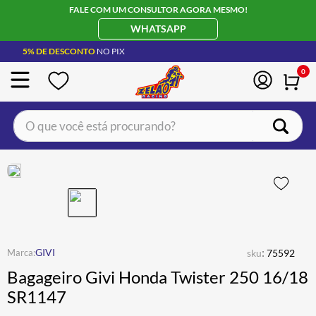
FALE COM UM CONSULTOR AGORA MESMO!
WHATSAPP
5% DE DESCONTO
NO PIX
0
O que você está procurando?
TERMOS MAIS BUSCADOS
CAPACETE LS2
1
º
BOTA
2
º
JAQUETA
3
º
ÓCULOS SOLAR
:
4
º
GIVI
sku
75592
Bagageiro Givi Honda Twister 250 16/18
LUVA
5
º
SR1147
BAU
6
º