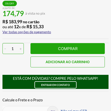
CALÇA
7
º
5
% OFF
a partir de:
174,79
ALPINESTAR
8
º
à vista no pix
AIROH
9
º
R$
183
,
99
no cartão
12
R$
15
,
33
ou até
x de
BOTAS
10
º
Ver todas opções de pagamento
-
1
+
COMPRAR
ADICIONAR AO CARRINHO
ESTÁ COM DÚVIDAS? COMPRE PELO WHATSAPP!
ENTRAR EM CONTATO
Não sei meu CEP