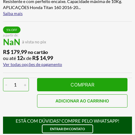
Resistente e com perfeito encaixe. Capacidade máxima de 10Kg.
CALÇA
7
º
APLICAÇÕES Honda Titan 160 2016-20
...
Saiba mais
ALPINESTAR
8
º
AIROH
9
º
5
% OFF
a partir de:
BOTAS
10
º
NaN
à vista no pix
R$
179
,
99
no cartão
12
R$
14
,
99
ou até
x de
Ver todas opções de pagamento
-
1
+
COMPRAR
ADICIONAR AO CARRINHO
ESTÁ COM DÚVIDAS? COMPRE PELO WHATSAPP!
ENTRAR EM CONTATO