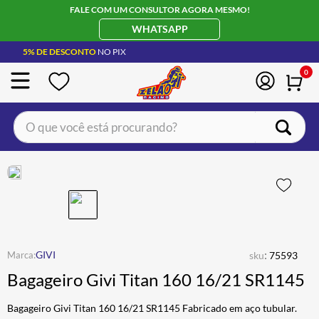
FALE COM UM CONSULTOR AGORA MESMO!
WHATSAPP
5% DE DESCONTO
NO PIX
0
O que você está procurando?
TERMOS MAIS BUSCADOS
CAPACETE LS2
1
º
BOTA
2
º
JAQUETA
3
º
ÓCULOS SOLAR
:
4
º
GIVI
sku
75593
Bagageiro Givi Titan 160 16/21 SR1145
LUVA
5
º
BAU
6
º
Bagageiro Givi Titan 160 16/21 SR1145 Fabricado em aço tubular.