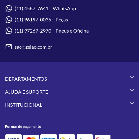
(11) 4587-7641 WhatsApp
(11) 96197-0035 Peças
(11) 97267-2970 Pneus e Oficina
sac@zelao.com.br
DEPARTAMENTOS
Capacetes
AJUDA E SUPORTE
Vestuários
Minha Conta
Pneus
INSTITUCIONAL
Meus Pedidos
Peças
Conheça a Zelão Racing
Trocas e Devoluções
Acessórios
Onde Estamos
Formas de Pagamento
Utilidades
Formas de pagamento
Contato
Política de Frete Grátis
GIVI
Blog
Política de Privacidade