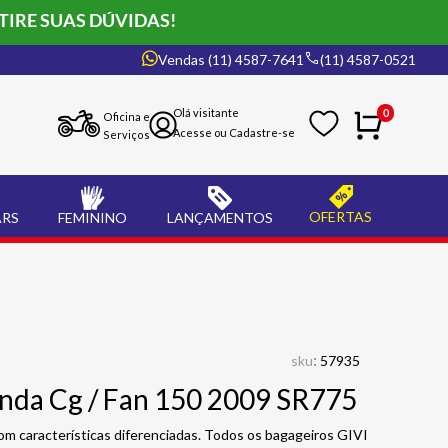
TIRE SUAS DÚVIDAS!
Vendas (11) 4587-7641
(11) 4587-0521
0
Oficina e
Serviços
OFERTAS
ARS
FEMININO
LANÇAMENTOS
:
sku
57935
onda Cg / Fan 150 2009 SR775
om características diferenciadas. Todos os bagageiros GIVI