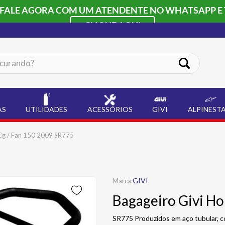
 FALE AGORA COM UM ATENDENTE NO WHATSAPP E 
CLIQUE AQUI
ando?
AS
UTILIDADES
ACESSÓRIOS
GIVI
ALPINEST
Cg / Fan 150 2009 SR775
GIVI
Bagageiro Givi H
SR775 Produzidos em aço tubular, c