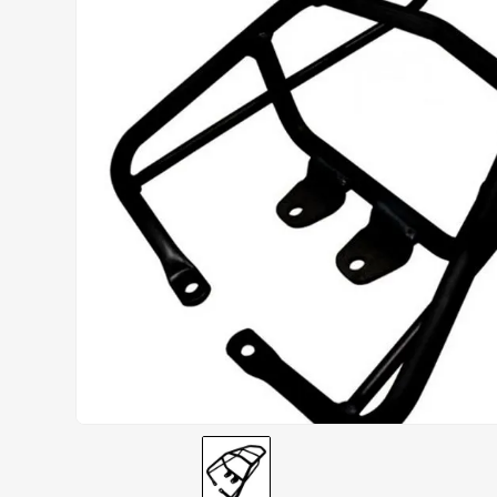
CALÇA
9
º
BOTAS
10
º