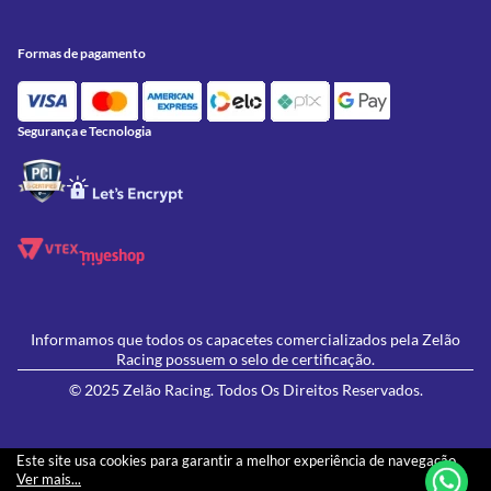
Conheça a Zelão Racing
Trocas e Devoluções
Acessórios
Onde Estamos
Formas de Pagamento
Utilidades
Formas de pagamento
Contato
Política de Frete Grátis
GIVI
Blog
Política de Privacidade
Feminino
Oficina/Serviços
Política de Campanhas e promoções
Lançamentos
Segurança e Tecnologia
Ofertas
Informamos que todos os capacetes comercializados pela Zelão
Racing possuem o selo de certificação.
© 2025 Zelão Racing. Todos Os Direitos Reservados.
Este site usa cookies para garantir a melhor experiência de navegação.
Ver mais...