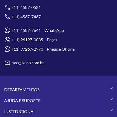
(11) 4587-0521
(11) 4587-7487
(11) 4587-7641 WhatsApp
(11) 96197-0035 Peças
(11) 97267-2970 Pneus e Oficina
sac@zelao.com.br
DEPARTAMENTOS
Capacetes
AJUDA E SUPORTE
Vestuários
Minha Conta
Pneus
INSTITUCIONAL
Meus Pedidos
Peças