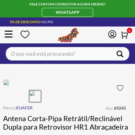
FALE COM UM CONSULTOR AGORA MESMO!
WHATSAPP
5% DE DESCONTO
NO PIX
0
O que você está procurando?
TERMOS MAIS BUSCADOS
CAPACETE LS2
1
º
BOTA
2
º
JAQUETA
3
º
ÓCULOS SOLAR
:
4
º
JOJAFER
sku
69245
Antena Corta-Pipa Retrátil/Reclinável
LUVA
5
º
Dupla para Retrovisor HR1 Abraçadeira
BAU
6
º