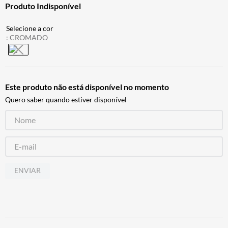
Produto Indisponível
ALPINESTAR
7
º
AIROH
8
º
:
CROMADO
CALÇA
9
º
BOTAS
10
º
Este produto não está disponível no momento
Quero saber quando estiver disponível
ENVIAR