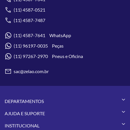
(11) 4587-0521
(11) 4587-7487
(11) 4587-7641 WhatsApp
(11) 96197-0035 Peças
(11) 97267-2970 Pneus e Oficina
sac@zelao.com.br
DEPARTAMENTOS
Capacetes
AJUDA E SUPORTE
Vestuários
Minha Conta
Pneus
INSTITUCIONAL
Meus Pedidos