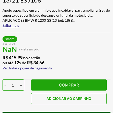
13/21 ES5108
ALPINESTAR
7
º
Apoio específico em alumínio e aço inoxidável para ampliar a área de
AIROH
8
º
suporte de superfície do descanso original da motocicleta.
APLICAÇÕES BMW R 1200 GS (13 &gt; 18) B
...
CALÇA
9
º
Saiba mais
BOTAS
10
º
5
% OFF
a partir de:
NaN
à vista no pix
R$
415
,
99
no cartão
12
R$
34
,
66
ou até
x de
Ver todas opções de pagamento
-
1
+
COMPRAR
ADICIONAR AO CARRINHO