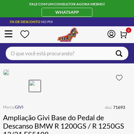
FALE COM UM CONSULTOR AGORA MESMO!
WHATSAPP
5% DE DESCONTO
NO PIX
0
O que você está procurando?
TERMOS MAIS BUSCADOS
CAPACETE LS2
1
º
BOTA
2
º
JAQUETA
3
º
ÓCULOS SOLAR
:
4
º
GIVI
sku
71693
Ampliação Givi Base do Pedal de
LUVA
5
º
Descanso BMW R 1200GS / R 1250GS
BAU
6
º