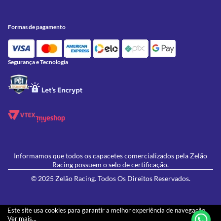
Peças
Conheça a Zelão Racing
Trocas e Devoluções
Acessórios
Onde Estamos
Formas de Pagamento
Utilidades
Formas de pagamento
Contato
Política de Frete Grátis
GIVI
Blog
Política de Privacidade
Feminino
Oficina/Serviços
Política de Campanhas e promoções
Lançamentos
Segurança e Tecnologia
Ofertas
Informamos que todos os capacetes comercializados pela Zelão
Racing possuem o selo de certificação.
© 2025 Zelão Racing. Todos Os Direitos Reservados.
Este site usa cookies para garantir a melhor experiência de navegação.
Ver mais...