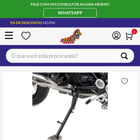
FALE COM UM CONSULTOR AGORA MESMO!
WHATSAPP
5% DE DESCONTO
NO PIX
0
O que você está procurando?
TERMOS MAIS BUSCADOS
CAPACETE LS2
1
º
BOTA
2
º
JAQUETA
3
º
ÓCULOS SOLAR
4
º
LUVA
5
º
BAU
6
º