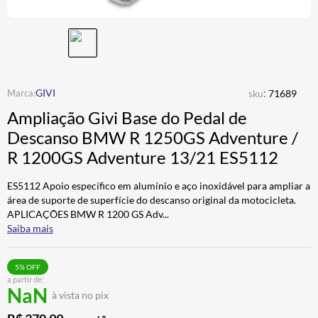
CALÇA
7
º
ALPINESTAR
8
º
AIROH
9
º
BOTAS
10
º
:
GIVI
sku
71689
Ampliação Givi Base do Pedal de
Descanso BMW R 1250GS Adventure /
R 1200GS Adventure 13/21 ES5112
ES5112 Apoio específico em alumínio e aço inoxidável para ampliar a
área de suporte de superfície do descanso original da motocicleta.
APLICAÇÕES BMW R 1200 GS Adv
...
Saiba mais
5
% OFF
a partir de:
NaN
à vista no pix