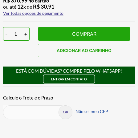
R$
370
,
99
no cartão
12
R$
30
,
91
ou até
x de
Ver todas opções de pagamento
-
1
+
COMPRAR
ADICIONAR AO CARRINHO
ESTÁ COM DÚVIDAS? COMPRE PELO WHATSAPP!
ENTRAR EM CONTATO
Não sei meu CEP