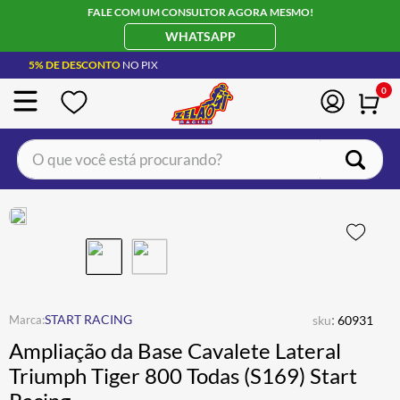
FALE COM UM CONSULTOR AGORA MESMO!
WHATSAPP
5% DE DESCONTO
NO PIX
0
O que você está procurando?
TERMOS MAIS BUSCADOS
CAPACETE LS2
1
º
BOTA
2
º
JAQUETA
3
º
ÓCULOS SOLAR
:
4
º
START RACING
sku
60931
Ampliação da Base Cavalete Lateral
LUVA
5
º
Triumph Tiger 800 Todas (S169) Start
BAU
6
º