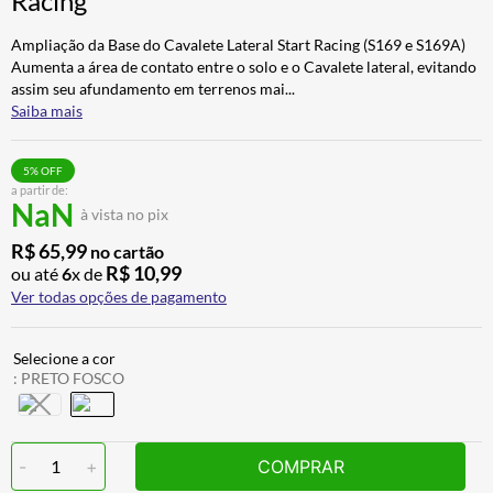
Racing
ALPINESTAR
7
º
Ampliação da Base do Cavalete Lateral Start Racing (S169 e S169A)
AIROH
8
º
Aumenta a área de contato entre o solo e o Cavalete lateral, evitando
assim seu afundamento em terrenos mai
...
CALÇA
9
º
Saiba mais
BOTAS
10
º
5
% OFF
a partir de:
NaN
à vista no pix
R$
65
,
99
no cartão
R$
10
,
99
ou até
6
x de
Ver todas opções de pagamento
:
PRETO FOSCO
-
1
+
COMPRAR