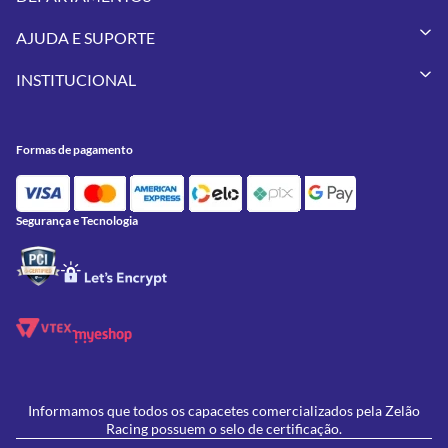
Capacetes
AJUDA E SUPORTE
Vestuários
Minha Conta
Pneus
INSTITUCIONAL
Meus Pedidos
Peças
Conheça a Zelão Racing
Trocas e Devoluções
Acessórios
Onde Estamos
Formas de Pagamento
Utilidades
Formas de pagamento
Contato
Política de Frete Grátis
GIVI
Blog
Política de Privacidade
Feminino
Oficina/Serviços
Política de Campanhas e promoções
Lançamentos
Segurança e Tecnologia
Ofertas
Informamos que todos os capacetes comercializados pela Zelão
Racing possuem o selo de certificação.