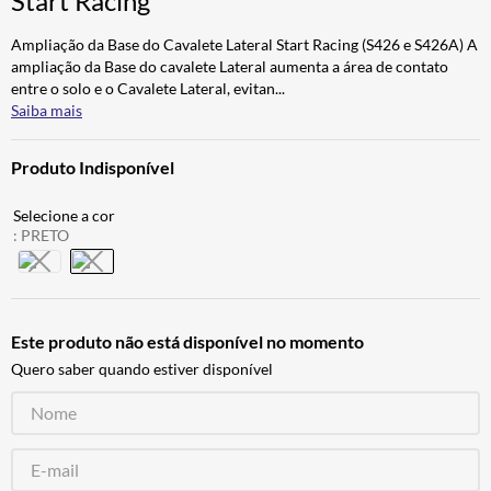
Start Racing
CALÇA
7
º
Ampliação da Base do Cavalete Lateral Start Racing (S426 e S426A) A
ALPINESTAR
8
º
ampliação da Base do cavalete Lateral aumenta a área de contato
entre o solo e o Cavalete Lateral, evitan
...
AIROH
9
º
Saiba mais
BOTAS
10
º
Produto Indisponível
:
PRETO
Este produto não está disponível no momento
Quero saber quando estiver disponível