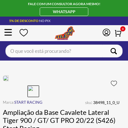
FALE COM UM CONSULTOR AGORA MESMO!
WHATSAPP
5% DE DESCONTO
NO PIX
0
O que você está procurando?
TERMOS MAIS BUSCADOS
CAPACETE LS2
1
º
BOTA
2
º
JAQUETA
3
º
ÓCULOS SOLAR
:
4
º
START RACING
sku
38498_11_0_U
Ampliação da Base Cavalete Lateral
LUVA
5
º
Tiger 900 / GT/ GT PRO 20/22 (S426)
BAU
6
º