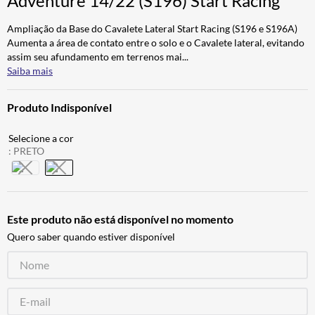
Adventure 14/22 (S196) Start Racing
ALPINESTAR
7
º
Ampliação da Base do Cavalete Lateral Start Racing (S196 e S196A)
AIROH
8
º
Aumenta a área de contato entre o solo e o Cavalete lateral, evitando
assim seu afundamento em terrenos mai
...
CALÇA
9
º
Saiba mais
BOTAS
10
º
Produto Indisponível
:
PRETO
Este produto não está disponível no momento
Quero saber quando estiver disponível