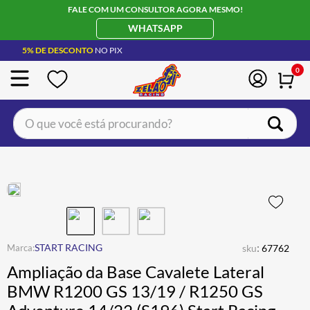
FALE COM UM CONSULTOR AGORA MESMO!
WHATSAPP
5% DE DESCONTO
NO PIX
0
O que você está procurando?
TERMOS MAIS BUSCADOS
CAPACETE LS2
1
º
BOTA
2
º
JAQUETA
3
º
ÓCULOS SOLAR
:
4
º
START RACING
sku
67762
Ampliação da Base Cavalete Lateral
LUVA
5
º
BMW R1200 GS 13/19 / R1250 GS
BAU
6
º