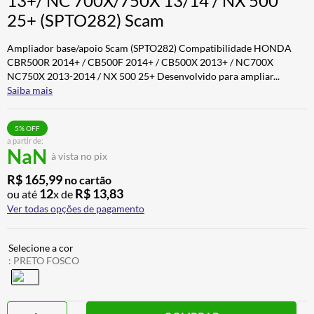
13+/ NC 700X/750X 13/14 / NX 500
CALÇA
7
º
25+ (SPTO282) Scam
ALPINESTAR
8
º
Ampliador base/apoio Scam (SPTO282) Compatibilidade HONDA
AIROH
9
º
CBR500R 2014+ / CB500F 2014+ / CB500X 2013+ / NC700X
NC750X 2013-2014 / NX 500 25+ Desenvolvido para ampliar
...
BOTAS
10
º
Saiba mais
5
% OFF
a partir de:
NaN
à vista no pix
R$
165
,
99
no cartão
12
R$
13
,
83
ou até
x de
Ver todas opções de pagamento
:
PRETO FOSCO