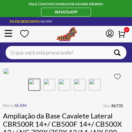
FALE COM UM CONSULTOR AGORA MESMO!
WHATSAPP
5% DE DESCONTO
NO PIX
0
O que você está procurando?
TERMOS MAIS BUSCADOS
CAPACETE LS2
1
º
BOTA
2
º
JAQUETA
3
º
ÓCULOS SOLAR
:
4
º
SCAM
sku
86735
Ampliação da Base Cavalete Lateral
LUVA
5
º
CBR500R 14+/ CB500F 14+/ CB500X
BAU
6
º