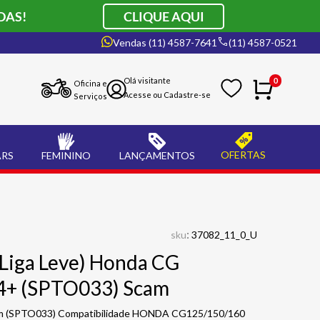
DAS!
CLIQUE AQUI
Vendas (11) 4587-7641
(11) 4587-0521
0
Oficina e
Serviços
OFERTAS
ARS
FEMININO
LANÇAMENTOS
:
sku
37082_11_0_U
(Liga Leve) Honda CG
4+ (SPTO033) Scam
cam (SPTO033) Compatibilidade HONDA CG125/150/160