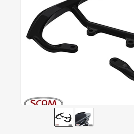
AIROH
9
º
BOTAS
10
º