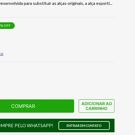
nvolvida para substituir as alças originais, a alça esporti
...
% OFF
to
ADICIONAR AO
COMPRAR
CARRINHO
OMPRE PELO WHATSAPP!
ENTRAR EM CONTATO