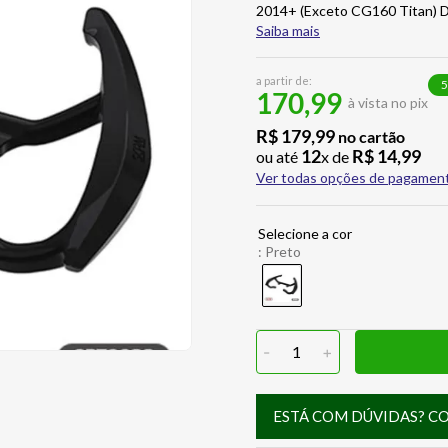
2014+ (Exceto CG160 Titan) Dese
Saiba mais
a partir de:
5
170,99
à vista no pix
R$
179
,
99
no cartão
12
R$
14
,
99
ou até
x de
Ver todas opções de pagamen
:
Preto
-
1
+
ESTÁ COM DÚVIDAS? C