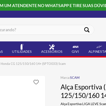
OM UM ATENDENTE NO WHATSAPP E TIRE SUAS DÚVI
ando?
AS
UTILIDADES
ACESSÓRIOS
GIVI
ALPINEST
eve) Honda CG 125/150/160 14+ (SPTO033) Scam
SCAM
Alça Esportiva 
125/150/160 1
Alça Esportiva LIGA LEVE S