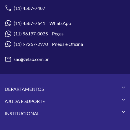
(11) 4587-7487
(11) 4587-7641 WhatsApp
(11) 96197-0035 Peças
(11) 97267-2970 Pneus e Oficina
sac@zelao.com.br
DEPARTAMENTOS
Capacetes
AJUDA E SUPORTE
Vestuários
Minha Conta
Pneus
INSTITUCIONAL
Meus Pedidos
Peças
Conheça a Zelão Racing
Trocas e Devoluções
Acessórios
Onde Estamos