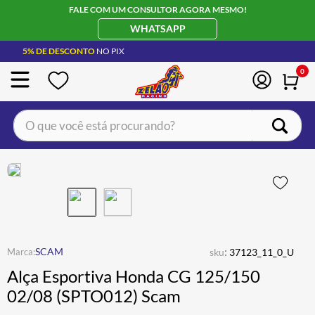
FALE COM UM CONSULTOR AGORA MESMO!
WHATSAPP
5% DE DESCONTO
NO PIX
0
O que você está procurando?
TERMOS MAIS BUSCADOS
CAPACETE LS2
1
º
BOTA
2
º
JAQUETA
3
º
ÓCULOS SOLAR
:
4
º
SCAM
sku
37123_11_0_U
Alça Esportiva Honda CG 125/150
LUVA
5
º
02/08 (SPTO012) Scam
BAU
6
º