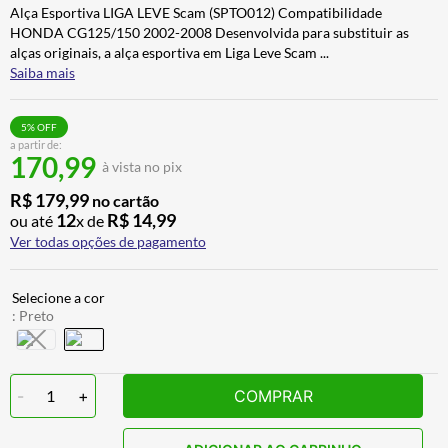
Alça Esportiva LIGA LEVE Scam (SPTO012) Compatibilidade
ALPINESTAR
7
º
HONDA CG125/150 2002-2008 Desenvolvida para substituir as
AIROH
8
º
alças originais, a alça esportiva em Liga Leve Scam
...
Saiba mais
CALÇA
9
º
BOTAS
10
º
5
% OFF
a partir de:
170,99
à vista no pix
R$
179
,
99
no cartão
12
R$
14
,
99
ou até
x de
Ver todas opções de pagamento
:
Preto
-
1
+
COMPRAR