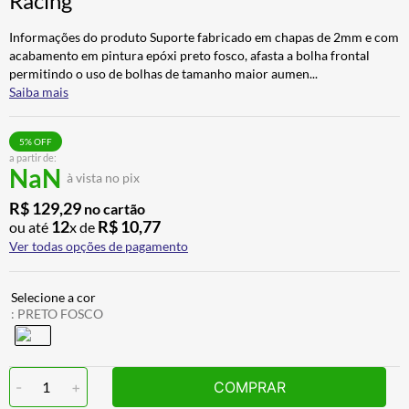
Racing
ALPINESTAR
7
º
Informações do produto Suporte fabricado em chapas de 2mm e com
CALÇA
8
º
acabamento em pintura epóxi preto fosco, afasta a bolha frontal
permitindo o uso de bolhas de tamanho maior aumen
...
BOTAS
9
º
Saiba mais
AIROH
10
º
5
% OFF
a partir de:
NaN
à vista no pix
R$
129
,
29
no cartão
12
R$
10
,
77
ou até
x de
Ver todas opções de pagamento
:
PRETO FOSCO
-
1
+
COMPRAR