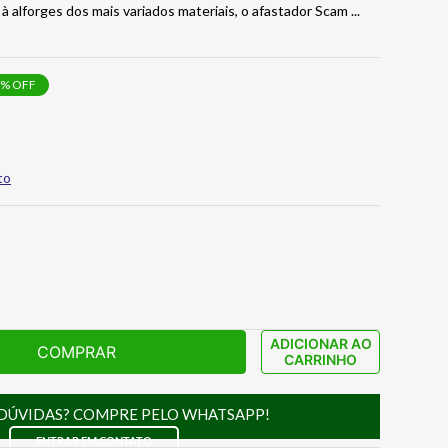
à alforges dos mais variados materiais, o afastador Scam
...
% OFF
to
ADICIONAR AO
COMPRAR
CARRINHO
DÚVIDAS? COMPRE PELO WHATSAPP!
ENTRAR EM CONTATO