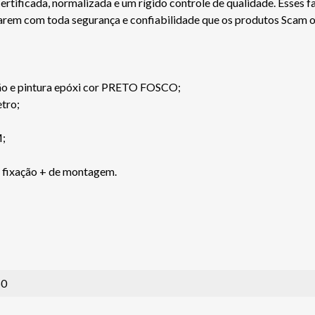
ficada, normalizada e um rígido controle de qualidade. Esses fa
jarem com toda segurança e confiabilidade que os produtos Scam 
são e pintura epóxi cor PRETO FOSCO;
tro;
M;
e fixação + de montagem.
50