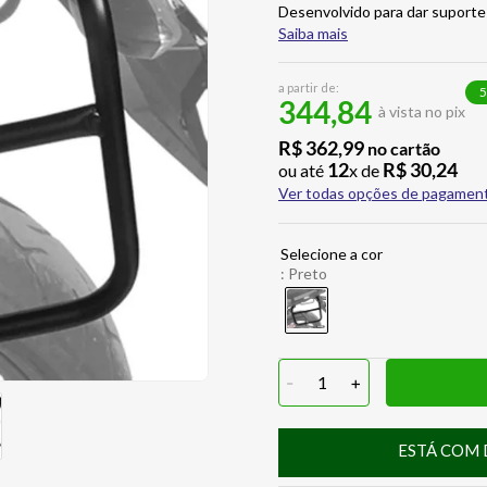
Desenvolvido para dar suporte 
Saiba mais
a partir de:
5
344,84
à vista no pix
R$
362
,
99
no cartão
12
R$
30
,
24
ou até
x de
Ver todas opções de pagamen
:
Preto
-
1
+
ESTÁ COM 