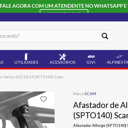
 FALE AGORA COM UM ATENDENTE NO WHATSAPP E 
CLIQUE AQUI
ando?
AS
UTILIDADES
ACESSÓRIOS
GIVI
ALPINEST
ubo Versys 650 10/14 (SPTO140) Scam
SCAM
Afastador de A
(SPTO140) Sc
Afastador Alforge (SPTO140