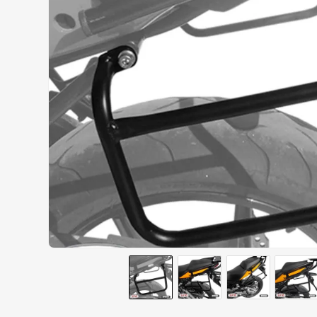
CALÇA
9
º
BOTAS
10
º