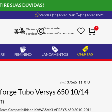
TIRE SUAS DÚVIDAS!
Vendas (11) 4587-7641
(11) 4587-0521
0
Oficina e
Serviços
OFERTAS
ARS
FEMININO
LANÇAMENTOS
:
sku
37565_11_0_U
lforge Tubo Versys 650 10/14
am
) Scam Compatibilidade KAWASAKI VERSYS 650 2010-2014