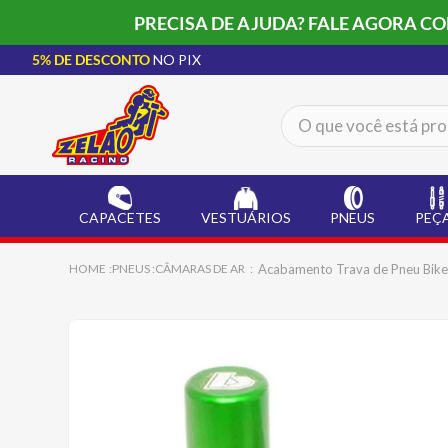
PRECISA DE AJUDA? FALE AGORA C
5% DE DESCONTO
NO PIX
O que você está procur
TERMOS MAIS BUSCADOS
CAPACETE LS2
1
º
CAPACETES
VESTUÁRIOS
PNEUS
PEÇ
BOTA
2
º
JAQUETA
3
º
Acabamento Trava de Pneu Bike
PNEUS
CÂMARAS DE AR
ÓCULOS SOLAR
4
º
LUVA
5
º
ALPINESTAR
6
º
BAU
7
º
CALÇA
8
º