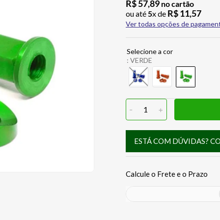
R$
57
,
89
no cartão
R$
11
,
57
ou até
5
x de
Ver todas opções de pagamen
:
VERDE
-
1
+
ESTÁ COM DÚVIDAS? C