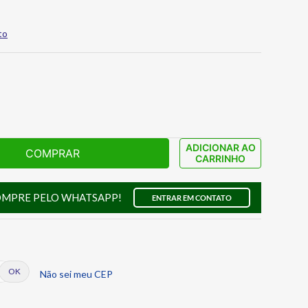
to
ADICIONAR AO
COMPRAR
CARRINHO
OMPRE PELO WHATSAPP!
ENTRAR EM CONTATO
Não sei meu CEP