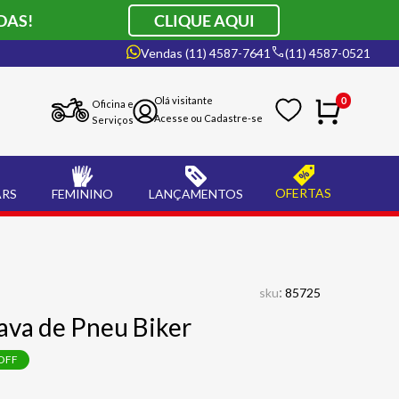
DAS!
CLIQUE AQUI
Vendas (11) 4587-7641
(11) 4587-0521
0
Oficina e
Serviços
OFERTAS
ARS
FEMININO
LANÇAMENTOS
:
sku
85725
va de Pneu Biker
OFF