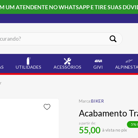
OM UM ATENDENTE NO WHATSAPP E TIRE SUAS DÚVI
ando?
AS
UTILIDADES
ACESSÓRIOS
GIVI
ALPINEST
r
BIKER
Acabamento Tra
a partir de:
5
% 
55,00
à vista no pix