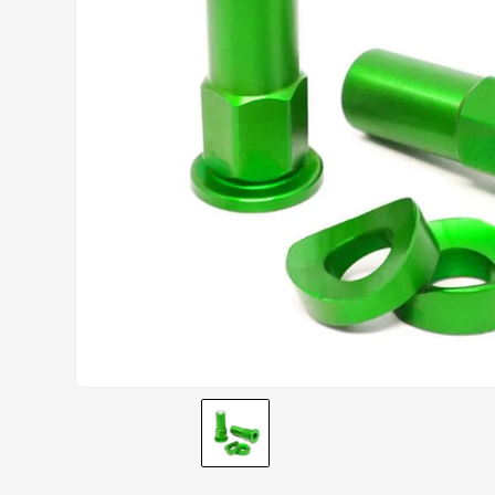
AIROH
9
º
BOTAS
10
º