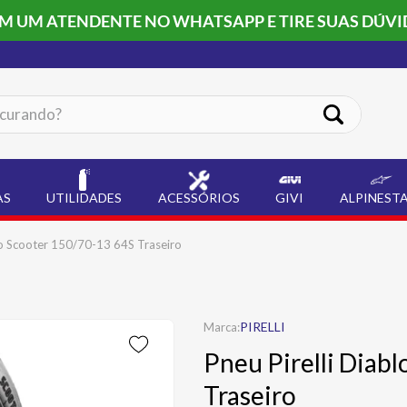
OM UM ATENDENTE NO WHATSAPP E TIRE SUAS DÚVI
ando?
AS
UTILIDADES
ACESSÓRIOS
GIVI
ALPINEST
blo Scooter 150/70-13 64S Traseiro
PIRELLI
Pneu Pirelli Diab
Traseiro