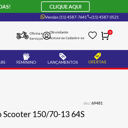
DAS!
CLIQUE AQUI
Vendas (11) 4587-7641
(11) 4587-0521
0
Oficina e
Serviços
OFERTAS
ARS
FEMININO
LANÇAMENTOS
:
sku
69481
lo Scooter 150/70-13 64S