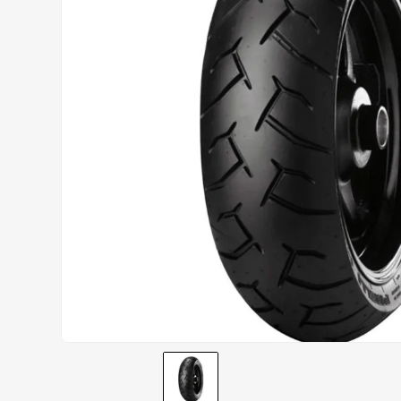
AIROH
9
º
BOTAS
10
º