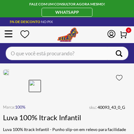
FALE COM UM CONSULTOR AGORA MESMO!
WHATSAPP
5% DE DESCONTO
NO PIX
0
O que você está procurando?
TERMOS MAIS BUSCADOS
CAPACETE LS2
1
º
BOTA
2
º
JAQUETA
3
º
ÓCULOS SOLAR
:
4
º
100%
sku
40093_43_0_G
Luva 100% Itrack Infantil
LUVA
5
º
BAU
6
º
Luva 100% Itrack Infantil - Punho slip-on em relevo para facilidade