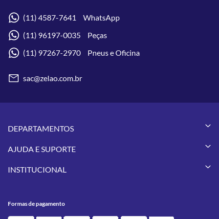
(11) 4587-7641 WhatsApp
(11) 96197-0035 Peças
(11) 97267-2970 Pneus e Oficina
sac@zelao.com.br
DEPARTAMENTOS
Capacetes
AJUDA E SUPORTE
Vestuários
Minha Conta
Pneus
INSTITUCIONAL
Meus Pedidos
Peças
Conheça a Zelão Racing
Trocas e Devoluções
Acessórios
Onde Estamos
Formas de Pagamento
Utilidades
Formas de pagamento
Contato
Política de Frete Grátis
GIVI