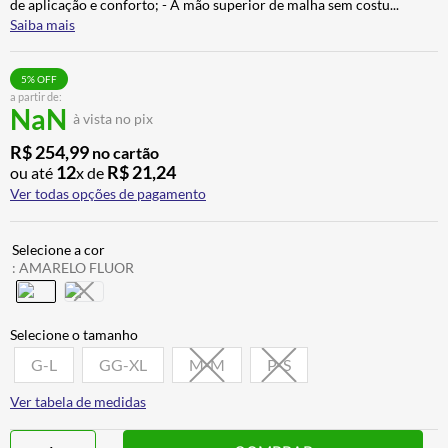
de aplicação e conforto; - A mão superior de malha sem costu
...
CALÇA
7
º
Saiba mais
ALPINESTAR
8
º
5
% OFF
AIROH
9
º
a partir de:
NaN
à vista no pix
BOTAS
10
º
R$
254
,
99
no cartão
12
R$
21
,
24
ou até
x de
Ver todas opções de pagamento
:
AMARELO FLUOR
G-L
GG-XL
M-M
P-S
Ver tabela de medidas