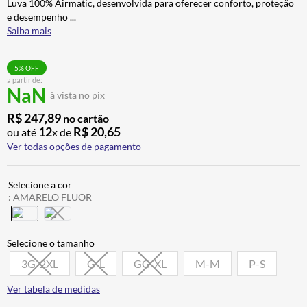
Luva 100% Airmatic, desenvolvida para oferecer conforto, proteção
ALPINESTAR
7
º
e desempenho
...
Saiba mais
AIROH
8
º
CALÇA
9
º
5
% OFF
a partir de:
BOTAS
10
º
NaN
à vista no pix
R$
247
,
89
no cartão
12
R$
20
,
65
ou até
x de
Ver todas opções de pagamento
:
AMARELO FLUOR
3G-2XL
G-L
GG-XL
M-M
P-S
Ver tabela de medidas