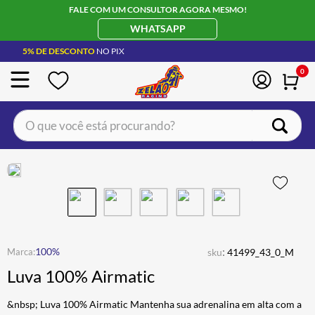
FALE COM UM CONSULTOR AGORA MESMO!
WHATSAPP
5% DE DESCONTO
NO PIX
0
O que você está procurando?
TERMOS MAIS BUSCADOS
CAPACETE LS2
1
º
BOTA
2
º
JAQUETA
3
º
ÓCULOS SOLAR
:
4
º
100%
sku
41499_43_0_M
Luva 100% Airmatic
LUVA
5
º
BAU
6
º
&nbsp; Luva 100% Airmatic Mantenha sua adrenalina em alta com a