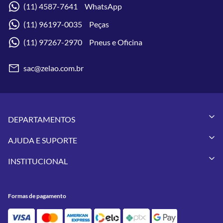
(11) 4587-7641 WhatsApp
(11) 96197-0035 Peças
(11) 97267-2970 Pneus e Oficina
sac@zelao.com.br
DEPARTAMENTOS
Capacetes
AJUDA E SUPORTE
Vestuários
Minha Conta
Pneus
INSTITUCIONAL
Meus Pedidos
Peças
Conheça a Zelão Racing
Trocas e Devoluções
Acessórios
Onde Estamos
Formas de Pagamento
Utilidades
Formas de pagamento
Contato
Política de Frete Grátis
GIVI
Blog
Política de Privacidade
Feminino