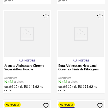
a partir de:
a partir de:
NaN
NaN
à vista
à vista
ou até
12
x de
R$
216
,
62
no
ou até
12
x de
R$
49
,
95
no
cartão
cartão
ALPINESTARS
ALPINESTARS
Jaqueta Alpinestars Chrome
Bota Alpinestars New Land
Superairflow Hoodie
Gore-Tex Tênis de Pilotagem
a partir de:
a partir de:
NaN
NaN
à vista
à vista
ou até
12
x de
R$
141
,
62
no
ou até
12
x de
R$
191
,
62
no
cartão
cartão