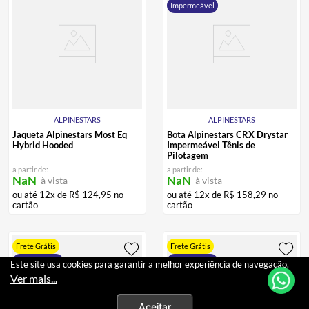
Frete Grátis
Frete Grátis
Impermeável
ALPINESTARS
ALPINESTARS
Jaqueta Alpinestars Most Eq
Bota Alpinestars CRX Drystar
Hybrid Hooded
Impermeável Tênis de
Pilotagem
a partir de:
a partir de:
NaN
NaN
à vista
à vista
ou até
12
x de
R$
124
,
95
no
ou até
12
x de
R$
158
,
29
no
cartão
cartão
Este site usa cookies para garantir a melhor experiência de navegação.
Ver mais...
Frete Grátis
Frete Grátis
Impermeável
Impermeável
Aceitar