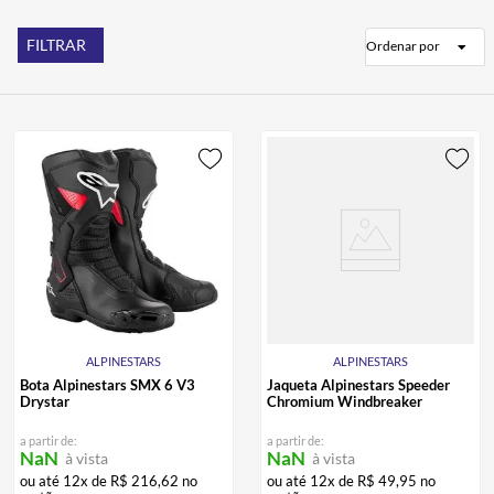
CALÇA
9
º
STREET
BOTAS
10
º
FILTRAR
Ordenar por
ALPINESTARS
ALPINESTARS
Bota Alpinestars SMX 6 V3
Jaqueta Alpinestars Speeder
Drystar
Chromium Windbreaker