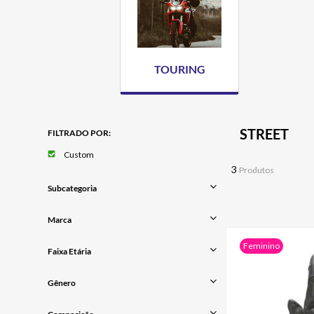
AIROH
9
º
BOTAS
10
º
TOURING
STREET
FILTRADO POR:
Custom
3
Produtos
Subcategoria
LUVAS STREET
Marca
LUVAS FEMININAS
ALPINESTARS
Feminino
Faixa Etária
Adulto
Gênero
Masculino