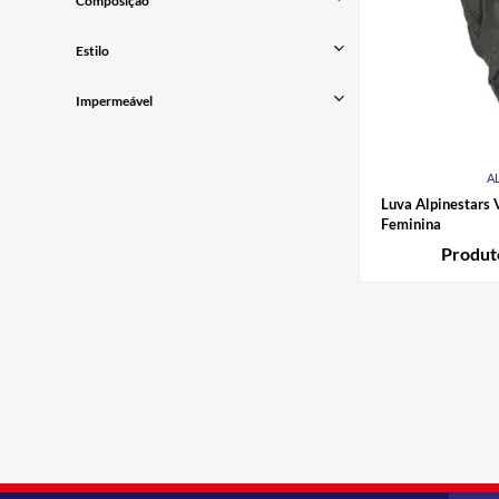
Composição
Feminino
Couro
Estilo
Custom
Impermeável
Urbano
Esportivo
Não
Touring
A
Luva Alpinestars
Feminina
Produt