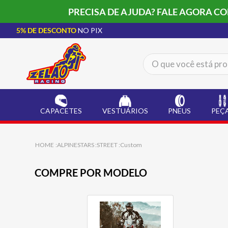
PRECISA DE AJUDA? FALE AGORA C
5% DE DESCONTO
NO PIX
O que você está procur
TERMOS MAIS BUSCADOS
CAPACETE LS2
1
º
CAPACETES
VESTUÁRIOS
PNEUS
PEÇ
BOTA
2
º
JAQUETA
3
º
ALPINESTARS
STREET
Custom
ÓCULOS SOLAR
4
º
COMPRE POR MODELO
LUVA
5
º
ALPINESTAR
6
º
BAU
7
º
CALÇA
8
º