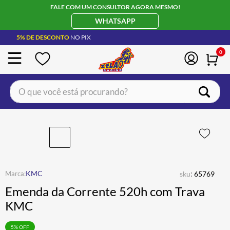
FALE COM UM CONSULTOR AGORA MESMO!
WHATSAPP
5% DE DESCONTO
NO PIX
0
O que você está procurando?
TERMOS MAIS BUSCADOS
CAPACETE LS2
1
º
BOTA
2
º
JAQUETA
3
º
:
KMC
sku
65769
ÓCULOS SOLAR
4
º
Emenda da Corrente 520h com Trava
LUVA
5
º
KMC
BAU
6
º
5
% OFF