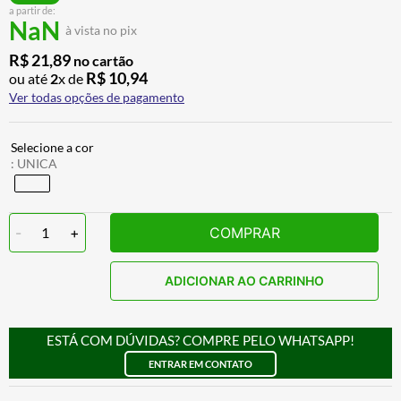
a partir de:
CALÇA
7
º
NaN
à vista no pix
ALPINESTAR
8
º
R$
21
,
89
no cartão
AIROH
9
º
R$
10
,
94
ou até
2
x de
Ver todas opções de pagamento
BOTAS
10
º
:
UNICA
-
1
+
COMPRAR
ADICIONAR AO CARRINHO
ESTÁ COM DÚVIDAS? COMPRE PELO WHATSAPP!
ENTRAR EM CONTATO