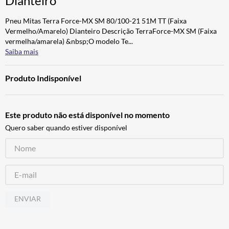
Dianteiro
BAU
7
º
Pneu Mitas Terra Force-MX SM 80/100-21 51M TT (Faixa
CALÇA
8
º
Vermelho/Amarelo) Dianteiro Descrição TerraForce-MX SM (Faixa
vermelha/amarela) &nbsp;O modelo Te
...
AIROH
9
º
Saiba mais
BOTAS
10
º
Produto Indisponível
Este produto não está disponível no momento
Quero saber quando estiver disponível
ENVIAR