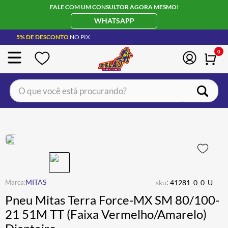
FALE COM UM CONSULTOR AGORA MESMO!
WHATSAPP
5% DE DESCONTO
NO PIX
0
O que você está procurando?
TERMOS MAIS BUSCADOS
CAPACETE LS2
1
º
BOTA
2
º
JAQUETA
3
º
ÓCULOS SOLAR
:
4
º
MITAS
sku
41281_0_0_U
Pneu Mitas Terra Force-MX SM 80/100-
LUVA
5
º
21 51M TT (Faixa Vermelho/Amarelo)
ALPINESTAR
6
º